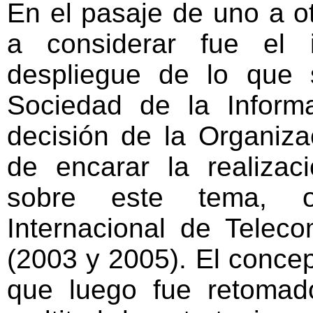
En el pasaje de uno a ot
CRÍTICA AL DEPENDENTISMO.
»
USO CON SENTIDO Y APROPIACIÓN
a considerar fue el 
SOCIAL
»
UNA DEFINICIÓN NORMATIVA DE LA
despliegue de lo que 
APROPIACIÓN DE TECNOLOGÍAS
»
POLÍTICAS PÚBLICAS, EDUCACIÓN E
Sociedad de la Informa
INCLUSIÓN DIGITAL.
»
LA PERSPECTIVA HERMENÉUTICA.
decisión de la Organiz
»
CONCLUSIONES.
de encarar la realiza
sobre este tema, o
Internacional de Telec
(2003 y 2005). El concep
que luego fue retoma