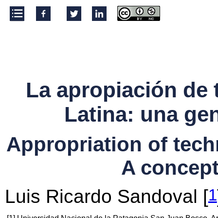
»
INTRODUCCIÓN: LA EMERGENCIA 
CATEGORÍA DE APROPIACIÓN EN LA CRÍT
DEPENDENTISMO.
»
USO CON SENTIDO Y APROPIACIÓN SOCIAL
»
UNA DEFINICIÓN NORMATIVA DE LA APROP
DE TECNOLOGÍAS
»
POLÍTICAS PÚBLICAS, EDUCACIÓN E INC
La apropiación de 
DIGITAL.
»
LA PERSPECTIVA HERMENÉUTICA.
Latina: una ge
»
CONCLUSIONES.
Appropriation of tech
A concept
1
Luis Ricardo Sandoval
[