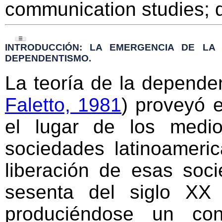
communication studies; di
☰
»
INTRODUCCIÓN: LA EMERGENCIA DE
INTRODUCCIÓN: LA EMERGENCIA DE LA 
LA CATEGORÍA DE APROPIACIÓN EN LA
DEPENDENTISMO.
CRÍTICA AL DEPENDENTISMO.
»
USO CON SENTIDO Y APROPIACIÓN
La teoría de la depende
SOCIAL
»
UNA DEFINICIÓN NORMATIVA DE LA
Faletto, 1981
) proveyó 
APROPIACIÓN DE TECNOLOGÍAS
el lugar de los medi
»
POLÍTICAS PÚBLICAS, EDUCACIÓN E
INCLUSIÓN DIGITAL.
sociedades latinoameri
»
LA PERSPECTIVA HERMENÉUTICA.
»
CONCLUSIONES.
liberación de esas soc
sesenta del siglo XX
produciéndose un con