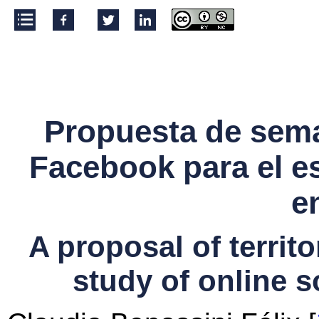
»
INTRODUCCIÓN: DE LA ANTROPOLOGÍA DIG
LA TERRITORIALIZACIÓN DEL OBJETO DE EST
»
SEMANTIZAR EL TERRITORIO
»
FACEBOOK: SOCIABILIDAD EN LÍNEA
»
PARA SEGUIR ADELANTE
Propuesta de seman
Facebook para el es
e
A proposal of territo
study of online s