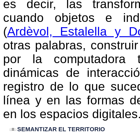
es decir, las transf
cuando objetos e ind
(
Ardèvol, Estalella y 
otras palabras, construi
por la computadora t
dinámicas de interacci
registro de lo que suce
línea y en las formas de
en los espacios digitales
SEMANTIZAR EL TERRITORIO
☰
»
INTRODUCCIÓN: DE LA ANTROPOLOGÍA
DIGITAL A LA TERRITORIALIZACIÓN DEL