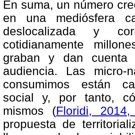
En suma, un número crec
OBJETO DE ESTUDIO.
»
SEMANTIZAR EL TERRITORIO
en una mediósfera ca
»
FACEBOOK: SOCIABILIDAD EN LÍNEA
deslocalizada y co
»
PARA SEGUIR ADELANTE
cotidianamente millon
graban y dan cuenta
audiencia. Las micro-
consumimos están cam
social y, por tanto,
mismos (
Floridi, 2014
propuesta de territoria