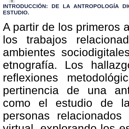
☰
»
INTRODUCCIÓN: DE LA ANTROPOLOGÍA
INTRODUCCIÓN: DE LA ANTROPOLOGÍA DI
DIGITAL A LA TERRITORIALIZACIÓN DEL
ESTUDIO.
OBJETO DE ESTUDIO.
»
SEMANTIZAR EL TERRITORIO
A partir de los primeros a
»
FACEBOOK: SOCIABILIDAD EN LÍNEA
los trabajos relacion
»
PARA SEGUIR ADELANTE
ambientes sociodigitale
etnografía. Los hall
reflexiones metodológ
pertinencia de una ant
como el estudio de l
personas relacionados 
virtual, explorando los 