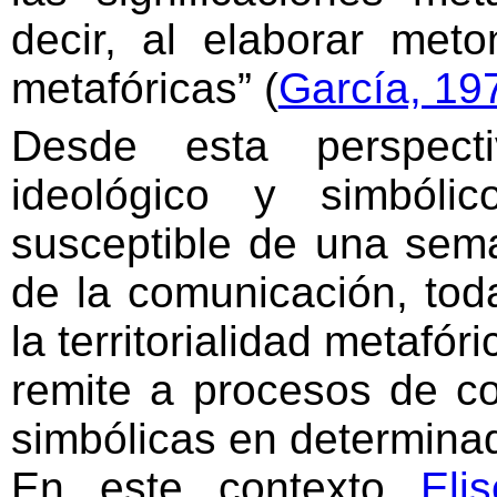
decir, al elaborar met
metafóricas” (
García, 19
Desde esta perspecti
ideológico y simbólic
susceptible de una sema
de la comunicación, tod
la territorialidad metafó
remite a procesos de co
simbólicas en determina
En este contexto
Eli