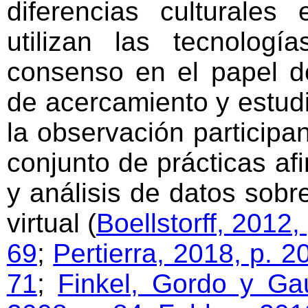
diferencias culturale
utilizan las tecnolog
consenso en el papel d
de acercamiento y estud
la observación participa
conjunto de prácticas afi
y análisis de datos sobr
virtual (
Boellstorff, 2012,
69
;
Pertierra, 2018, p. 2
71
;
Finkel, Gordo y Ga