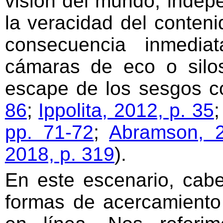
visión del mundo, indep
la veracidad del conten
consecuencia inmedia
cámaras de eco o silo
escape de los sesgos co
86
;
Ippolita, 2012, p. 35
pp. 71-72
;
Abramson, 2
2018, p. 319
).
En este escenario, cab
formas de acercamiento 