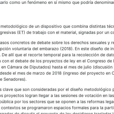
ensarlo como un fenómeno en sí mismo que podría denomina
 metodológico de un dispositivo que combina distintas técni
esivas (ET) de trabajo con el material, signadas por un co
s casos concretos de debate sobre los derechos sexuales y 
rupción voluntaria del embarazo (2018). En este diseño de 
. De allí que el recorte temporal para la recolección de da
con el debate de los proyectos de ley en el Congreso de la
 en Cámara de Diputados) hasta el mes de julio (discusió
o, desde el mes de marzo de 2018 (ingreso del proyecto en
de Senadores).
 clave que son consideradas por el diseño metodológico p
s proyectos logran llegar a las sesiones de votación en la
pública por los sectores que se oponen a las reformas lega
 contextos se programaron espacios formales para la partic
argadas de discutir el proyecto de ley decidieron trasladar 