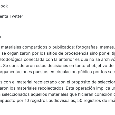
book
nta Twitter
k
k
os materiales compartidos o publicados: fotografías, meme
se organizaron por los sitios de procedencia sino por el t
 metodológica conectada con la anterior es que no se archiv
 Se consideraron estas decisiones en tanto el objetivo de e
 argumentaciones puestas en circulación pública por los se
 con el material recolectado con el propósito de seleccionar
caron los materiales recolectados. Esta operación implica un 
 seleccionados aquellos materiales que hicieran conexión 
uesto por 10 registros audiovisuales, 50 registros de imág