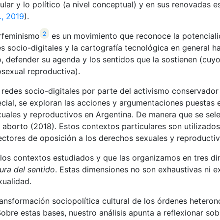
ular y lo político (a nivel conceptual) y en sus renovadas e
., 2019
).
2
erfeminismo
es un movimiento que reconoce la potencialid
des socio-digitales y la cartografía tecnológica en general ha
, defender su agenda y los sentidos que la sostienen (cuyos
osexual reproductiva).
 redes socio-digitales por parte del activismo conservador
cial, se exploran las acciones y argumentaciones puestas en
ales y reproductivos en Argentina. De manera que se sele
del aborto (2018). Estos contextos particulares son utiliz
ectores de oposición a los derechos sexuales y reproductiv
 los contextos estudiados y que las organizamos en tres di
ura del sentido
. Estas dimensiones no son exhaustivas ni e
xualidad.
ransformación sociopolítica cultural de los órdenes hetero
Sobre estas bases, nuestro análisis apunta a reflexionar so