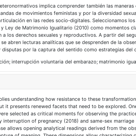
teronormativos implica comprender también las maneras en
mandas de movimientos feministas y por la diversidad sexu
 articulación en las redes socio-digitales. Seleccionamos l
) y Ley de Matrimonio Igualitario (2010) como momentos cl
ón a los derechos sexuales y reproductivos. A partir del se
e abren lecturas analíticas que se desprenden de la obse
y disputas por la captura del sentido como estrategias del 
ción;
interrupción voluntaria del embarazo;
matrimonio igual
plies understanding how resistance to these transformation
t it presents renewed facets that need to be explored. One 
ere selected as critical moments for observing the practic
ary interruption of pregnancy (2018) and same-sex marriage
se allows opening analytical readings derived from the ob
pture of meaning. These dimensions allow characterizing co