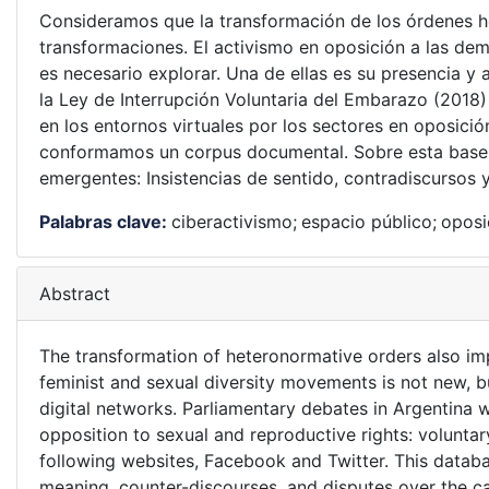
Consideramos que la transformación de los órdenes he
transformaciones. El activismo en oposición a las de
es necesario explorar. Una de ellas es su presencia y
la Ley de Interrupción Voluntaria del Embarazo (2018
en los entornos virtuales por los sectores en oposici
conformamos un corpus documental. Sobre esta base s
emergentes: Insistencias de sentido, contradiscursos 
Palabras clave:
ciberactivismo;
espacio público;
oposi
Abstract
The transformation of heteronormative orders also im
feminist and sexual diversity movements is not new, bu
digital networks. Parliamentary debates in Argentina w
opposition to sexual and reproductive rights: volunt
following websites, Facebook and Twitter. This databa
meaning, counter-discourses, and disputes over the ca