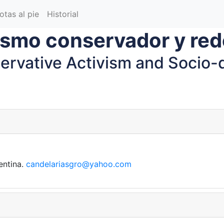
otas al pie
Historial
ismo conservador y red
ervative Activism and Socio-
entina.
candelariasgro@yahoo.com