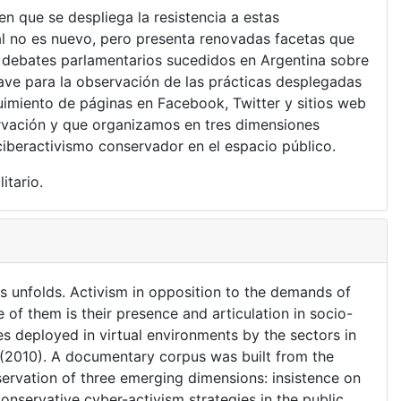
 que se despliega la resistencia a estas
al no es nuevo, pero presenta renovadas facetas que
os debates parlamentarios sucedidos en Argentina sobre
ave para la observación de las prácticas desplegadas
guimiento de páginas en Facebook, Twitter y sitios web
rvación y que organizamos en tres dimensiones
ciberactivismo conservador en el espacio público.
itario.
s unfolds. Activism in opposition to the demands of
of them is their presence and articulation in socio-
es deployed in virtual environments by the sectors in
 (2010). A documentary corpus was built from the
servation of three emerging dimensions: insistence on
nservative cyber-activism strategies in the public