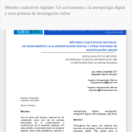
Volver
Métodos cualitativos digitales: Un acercamiento a la antropología digital
a
y otras posturas de investigación online
los
detalles
del
Des
De
artículo
P