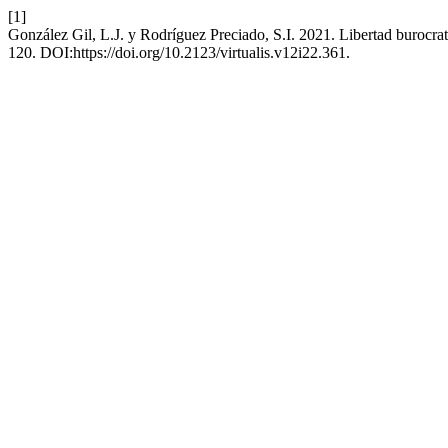
[1]
González Gil, L.J. y Rodríguez Preciado, S.I. 2021. Libertad burocrati
120. DOI:https://doi.org/10.2123/virtualis.v12i22.361.