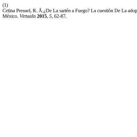
(1)
Cetina Presuel, R. Ã‚¿De La sartén a Fuego? La cuestión De La ado
México.
Virtualis
2015
,
5
, 62-87.