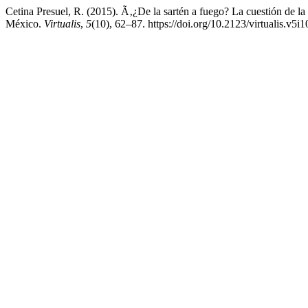
Cetina Presuel, R. (2015). Ã‚¿De la sartén a fuego? La cuestión de la 
México.
Virtualis
,
5
(10), 62–87. https://doi.org/10.2123/virtualis.v5i