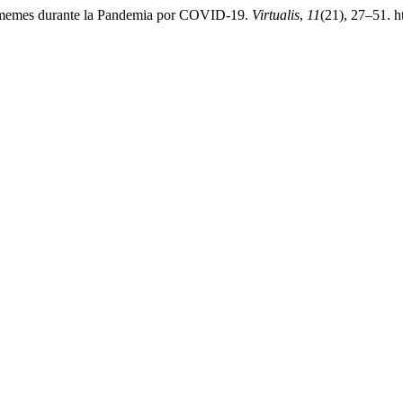
os memes durante la Pandemia por COVID-19.
Virtualis
,
11
(21), 27–51. h