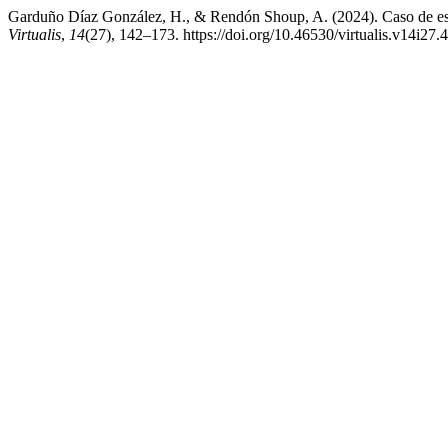
Garduño Díaz González, H., & Rendón Shoup, A. (2024). Caso de estud
Virtualis
,
14
(27), 142–173. https://doi.org/10.46530/virtualis.v14i27.