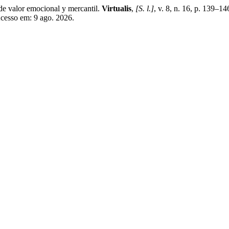
alor emocional y mercantil.
Virtualis
,
[S. l.]
, v. 8, n. 16, p. 139–1
 Acesso em: 9 ago. 2026.