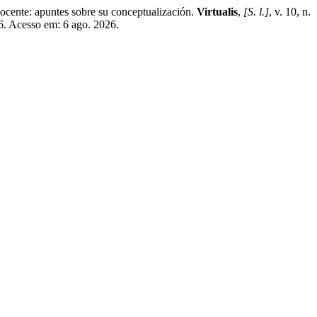
e: apuntes sobre su conceptualización.
Virtualis
,
[S. l.]
, v. 10, n.
86. Acesso em: 6 ago. 2026.