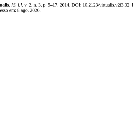
ualis
,
[S. l.]
, v. 2, n. 3, p. 5–17, 2014. DOI: 10.2123/virtualis.v2i3.32.
cesso em: 8 ago. 2026.