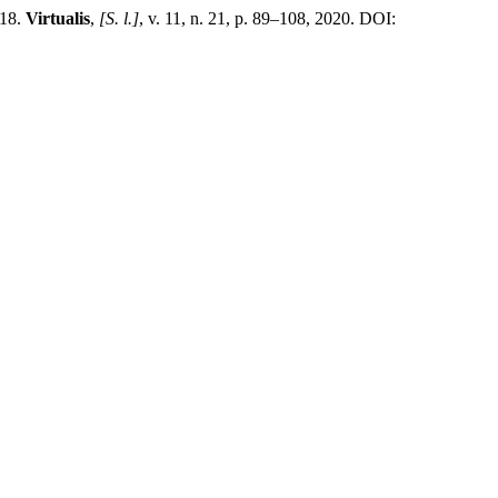
018.
Virtualis
,
[S. l.]
, v. 11, n. 21, p. 89–108, 2020. DOI: