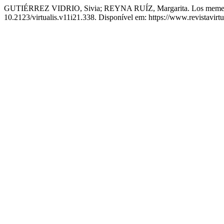
GUTIÉRREZ VIDRIO, Sivia; REYNA RUÍZ, Margarita. Los memes en la
10.2123/virtualis.v11i21.338. Disponível em: https://www.revistavirtu