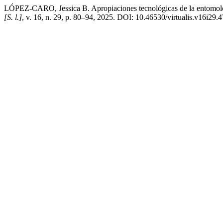
LÓPEZ-CARO, Jessica B. Apropiaciones tecnológicas de la entomología 
[S. l.]
, v. 16, n. 29, p. 80–94, 2025. DOI: 10.46530/virtualis.v16i29.4