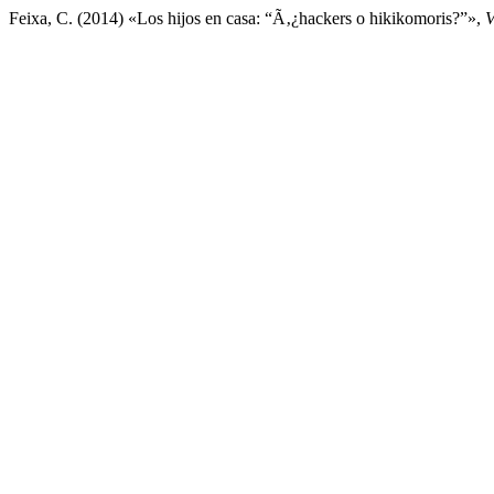
Feixa, C. (2014) «Los hijos en casa: “Ã‚¿hackers o hikikomoris?”»,
V