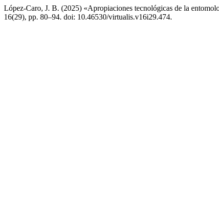
López-Caro, J. B. (2025) «Apropiaciones tecnológicas de la entomologí
16(29), pp. 80–94. doi: 10.46530/virtualis.v16i29.474.