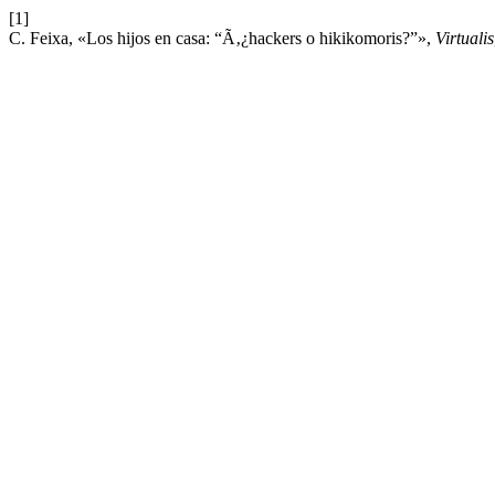
[1]
C. Feixa, «Los hijos en casa: “Ã‚¿hackers o hikikomoris?”»,
Virtualis