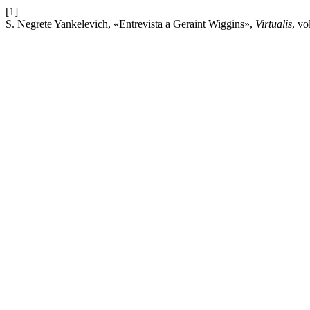
[1]
S. Negrete Yankelevich, «Entrevista a Geraint Wiggins»,
Virtualis
, vo