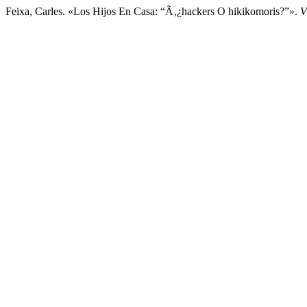
Feixa, Carles. «Los Hijos En Casa: “Ã‚¿hackers O hikikomoris?”».
V