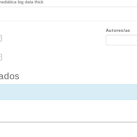
Autores/as
tados