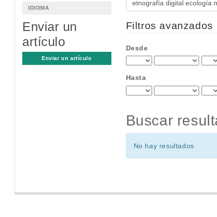
IDIOMA
artículos
por
Enviar un
Filtros avanzados
artículo
Desde
Enviar un artículo
Hasta
Buscar resul
No hay resultados