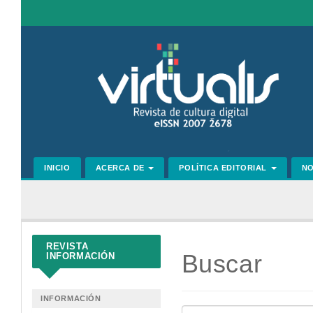
Navegación
principal
Contenido
principal
Barra
lateral
INICIO
ACERCA DE
POLÍTICA EDITORIAL
N
REVISTA
Buscar
INFORMACIÓN
INFORMACIÓN
Buscar