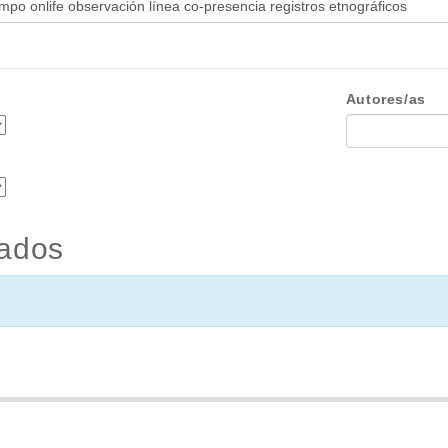
Autores/as
tados