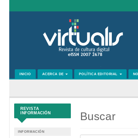
Navegación
principal
Contenido
principal
Barra
lateral
INICIO
ACERCA DE
POLÍTICA EDITORIAL
N
REVISTA
Buscar
INFORMACIÓN
INFORMACIÓN
Buscar