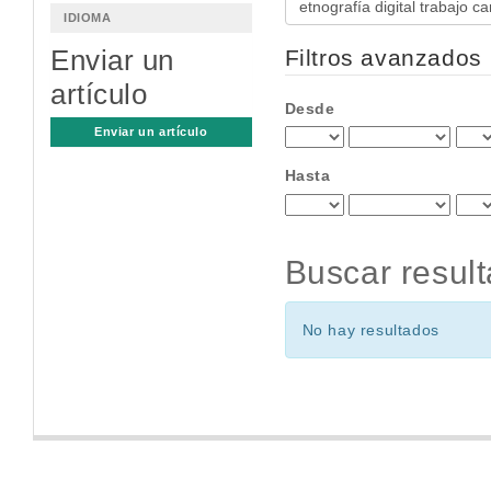
IDIOMA
artículos
por
Enviar un
Filtros avanzados
artículo
Desde
Enviar un artículo
Hasta
Buscar resul
No hay resultados