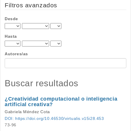
por
Filtros avanzados
Desde
Hasta
Autores/as
Buscar resultados
¿Creatividad computacional o inteligencia
artificial creativa?
Gabriela Méndez Cota
DOI: https://doi.org/10.46530/virtualis.v15i28.453
73-96