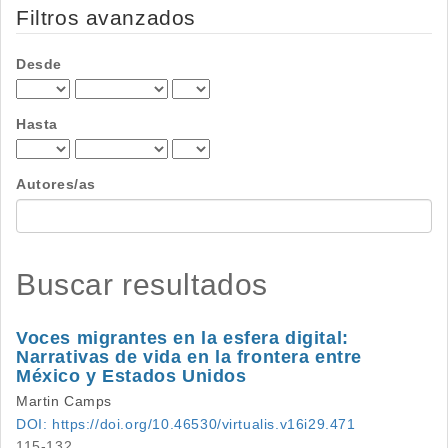
por
Filtros avanzados
Desde
Hasta
Autores/as
Buscar resultados
Voces migrantes en la esfera digital:
Narrativas de vida en la frontera entre
México y Estados Unidos
Martin Camps
DOI: https://doi.org/10.46530/virtualis.v16i29.471
115-132