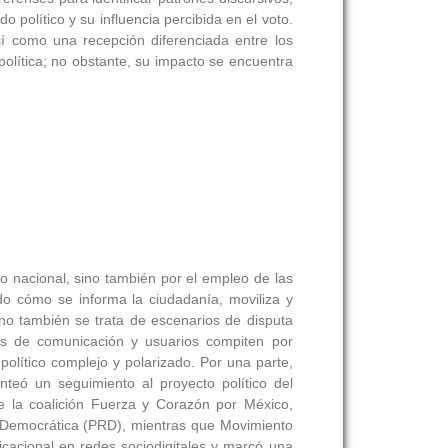
 político y su influencia percibida en el voto.
í como una recepción diferenciada entre los
política; no obstante, su impacto se encuentra
co nacional, sino también por el empleo de las
do cómo se informa la ciudadanía, moviliza y
ino también se trata de escenarios de disputa
dios de comunicación y usuarios compiten por
político complejo y polarizado. Por una parte,
nteó un seguimiento al proyecto político del
de la coalición Fuerza y Corazón por México,
ión Democrática (PRD), mientras que Movimiento
cacional en redes sociodigitales y marcó una