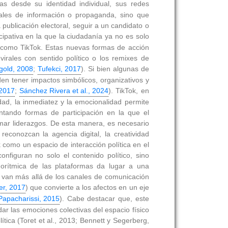
as desde su identidad individual, sus redes
nales de información o propaganda, sino que
 publicación electoral, seguir a un candidato o
cipativa en la que la ciudadanía ya no es solo
, como TikTok. Estas nuevas formas de acción
virales con sentido político o los remixes de
gold, 2008
;
Tufekci, 2017
). Si bien algunas de
den tener impactos simbólicos, organizativos y
 2017
;
Sánchez Rivera et al., 2024
). TikTok, en
idad, la inmediatez y la emocionalidad permite
entando formas de participación en la que el
mar liderazgos. De esta manera, es necesario
reconozcan la agencia digital, la creatividad
 como un espacio de interacción política en el
nfiguran no solo el contenido político, sino
gorítmica de las plataformas da lugar a una
e van más allá de los canales de comunicación
er, 2017
) que convierte a los afectos en un eje
Papacharissi, 2015
). Cabe destacar que, este
r las emociones colectivas del espacio físico
ítica (Toret et al., 2013; Bennett y Segerberg,