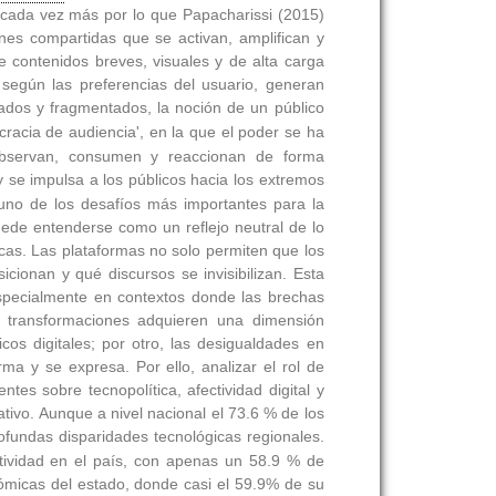
ne cada vez más por lo que Papacharissi (2015)
nes compartidas que se activan, amplifican y
e contenidos breves, visuales y de alta carga
 según las preferencias del usuario, generan
ados y fragmentados, la noción de un público
acia de audiencia', en la que el poder se ha
s observan, consumen y reaccionan de forma
 y se impulsa a los públicos hacia los extremos
uno de los desafíos más importantes para la
puede entenderse como un reflejo neutral de lo
cas. Las plataformas no solo permiten que los
ionan y qué discursos se invisibilizan. Esta
, especialmente en contextos donde las brechas
tas transformaciones adquieren una dimensión
cos digitales; por otro, las desigualdades en
orma y se expresa. Por ello, analizar el rol de
tes sobre tecnopolítica, afectividad digital y
ativo. Aunque a nivel nacional el 73.6 % de los
rofundas disparidades tecnológicas regionales.
ividad en el país, con apenas un 58.9 % de
ómicas del estado, donde casi el 59.9% de su