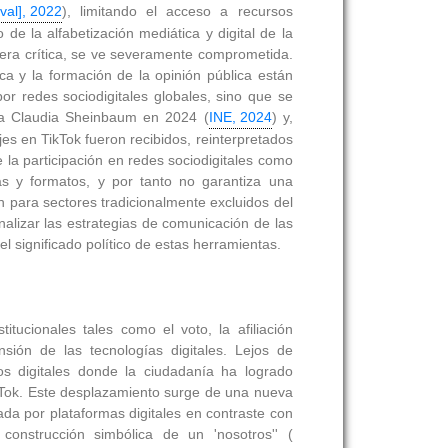
val], 2022
), limitando el acceso a recursos
de la alfabetización mediática y digital de la
nera crítica, se ve severamente comprometida.
ica y la formación de la opinión pública están
or redes sociodigitales globales, sino que se
enta Claudia Sheinbaum en 2024 (
INE, 2024
) y,
s en TikTok fueron recibidos, reinterpretados
e la participación en redes sociodigitales como
cas y formatos, y por tanto no garantiza una
n para sectores tradicionalmente excluidos del
nalizar las estrategias de comunicación de las
l significado político de estas herramientas.
itucionales tales como el voto, la afiliación
nsión de las tecnologías digitales. Lejos de
os digitales donde la ciudadanía ha logrado
ikTok. Este desplazamiento surge de una nueva
iada por plataformas digitales en contraste con
 construcción simbólica de un 'nosotros'' (