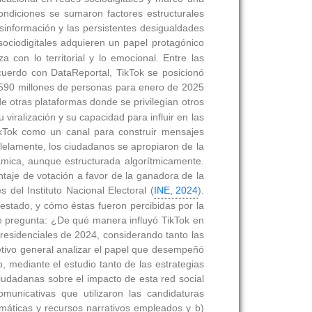
ondiciones se sumaron factores estructurales
esinformación y las persistentes desigualdades
 sociodigitales adquieren un papel protagónico
 con lo territorial y lo emocional. Entre las
cuerdo con DataReportal, TikTok se posicionó
,590 millones de personas para enero de 2025
 de otras plataformas donde se privilegian otros
viralización y su capacidad para influir en las
TikTok como un canal para construir mensajes
alelamente, los ciudadanos se apropiaron de la
inámica, aunque estructurada algorítmicamente.
taje de votación a favor de la ganadora de la
 del Instituto Nacional Electoral (
INE, 2024
).
 estado, y cómo éstas fueron percibidas por la
te pregunta: ¿De qué manera influyó TikTok en
 presidenciales de 2024, considerando tanto las
etivo general analizar el papel que desempeñó
o, mediante el estudio tanto de las estrategias
ciudadanas sobre el impacto de esta red social
omunicativas que utilizaron las candidaturas
emáticas y recursos narrativos empleados y b)