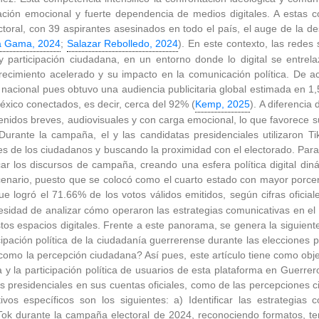
zación emocional y fuerte dependencia de medios digitales. A estas c
ectoral, con 39 aspirantes asesinados en todo el país, el auge de la d
a Gama, 2024
;
Salazar Rebolledo, 2024
). En este contexto, las redes
 participación ciudadana, en un entorno donde lo digital se entrelaza
crecimiento acelerado y su impacto en la comunicación política. De a
nacional pues obtuvo una audiencia publicitaria global estimada en 1
éxico conectados, es decir, cerca del 92% (
Kemp, 2025
). A diferencia
nidos breves, audiovisuales y con carga emocional, lo que favorece su 
Durante la campaña, el y las candidatas presidenciales utilizaron 
nes de los ciudadanos y buscando la proximidad con el electorado. Par
iticar los discursos de campaña, creando una esfera política digital d
enario, puesto que se colocó como el cuarto estado con mayor porcen
logró el 71.66% de los votos válidos emitidos, según cifras oficiales
esidad de analizar cómo operaron las estrategias comunicativas en el
tos espacios digitales. Frente a este panorama, se genera la siguien
icipación política de la ciudadanía guerrerense durante las elecciones
 como la percepción ciudadana? Así pues, este artículo tiene como obj
a y la participación política de usuarios de esta plataforma en Guerrer
tas presidenciales en sus cuentas oficiales, como de las percepciones 
vos específicos son los siguientes: a) Identificar las estrategias c
kTok durante la campaña electoral de 2024, reconociendo formatos, t