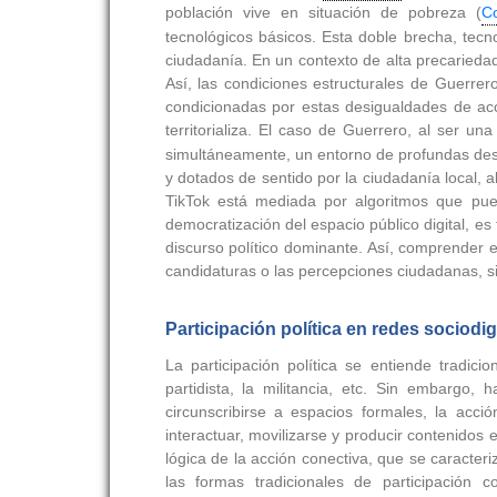
población vive en situación de pobreza (
Co
tecnológicos básicos. Esta doble brecha, tecno
ciudadanía. En un contexto de alta precarieda
Así, las condiciones estructurales de Guerrero
condicionadas por estas desigualdades de acce
territorializa. El caso de Guerrero, al ser 
simultáneamente, un entorno de profundas desi
y dotados de sentido por la ciudadanía local, al
TikTok está mediada por algoritmos que puede
democratización del espacio público digital, e
discurso político dominante. Así, comprender e
candidaturas o las percepciones ciudadanas, sin
Participación política en redes sociodig
La participación política se entiende tradici
partidista, la militancia, etc. Sin embargo,
circunscribirse a espacios formales, la acc
interactuar, movilizarse y producir contenido
lógica de la acción conectiva, que se caracteri
las formas tradicionales de participación c