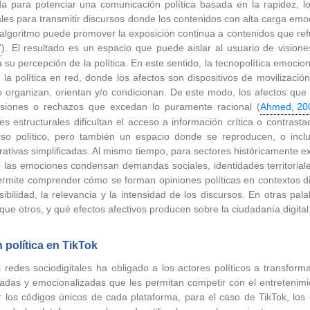
 para potenciar una comunicación política basada en la rapidez, lo em
ales para transmitir discursos donde los contenidos con alta carga emo
 algoritmo puede promover la exposición continua a contenidos que ref
7
). El resultado es un espacio que puede aislar al usuario de visiones
 su percepción de la política. En este sentido, la tecnopolítica emocio
la política en red, donde los afectos son dispositivos de movilización,
o organizan, orientan y/o condicionan. De este modo, los afectos que
hesiones o rechazos que excedan lo puramente racional (
Ahmed, 20
s estructurales dificultan el acceso a información crítica o contra
o político, pero también un espacio donde se reproducen, o incluso
rrativas simplificadas. Al mismo tiempo, para sectores históricamente e
 las emociones condensan demandas sociales, identidades territoriales
permite comprender cómo se forman opiniones políticas en contextos d
sibilidad, la relevancia y la intensidad de los discursos. En otras pal
ue otros, y qué efectos afectivos producen sobre la ciudadanía digital
 política en TikTok
s redes sociodigitales ha obligado a los actores políticos a transfo
tadas y emocionalizadas que les permitan competir con el entretenimi
os códigos únicos de cada plataforma, para el caso de TikTok, los es