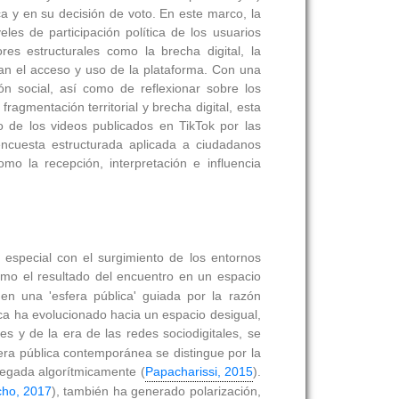
ca y en su decisión de voto. En este marco, la
eles de participación política de los usuarios
es estructurales como la brecha digital, la
onan el acceso y uso de la plataforma. Con una
ón social, así como de reflexionar sobre los
ragmentación territorial y brecha digital, esta
co de los videos publicados en TikTok por las
ncuesta estructurada aplicada a ciudadanos
mo la recepción, interpretación e influencia
 especial con el surgimiento de los entornos
como el resultado del encuentro en un espacio
 en una 'esfera pública' guiada por la razón
ica ha evolucionado hacia un espacio desigual,
les y de la era de las redes sociodigitales, se
fera pública contemporánea se distingue por la
tregada algorítmicamente (
Papacharissi, 2015
).
cho, 2017
), también ha generado polarización,