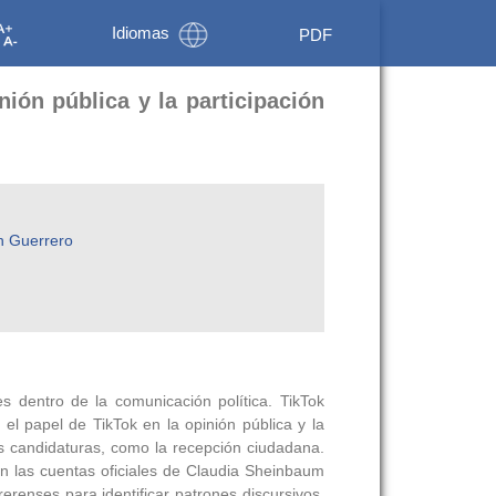
Idiomas
PDF
nión pública y la participación
en Guerrero
s dentro de la comunicación política. TikTok
 el papel de TikTok en la opinión pública y la
res candidaturas, como la recepción ciudadana.
n las cuentas oficiales de Claudia Sheinbaum
renses para identificar patrones discursivos,