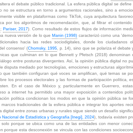
altera el debate público tradicional. La esfera pública digital se defi
ico no se estructura en torno a argumentos racionales, sino a emocio
lmente visible en plataformas como TikTok, cuya arquitectura favorec
a por los algoritmos de recomendación, que, al filtrar el contenido
b
;
Pariser, 2017
). Como resultado de estos flujos de información medi
una nueva versión de lo que
Manin (1998)
caracterizó como una 'democr
dicionales hacia las redes sociodigitales, donde los ciudadano
 del consenso' (
Chomsky, 1995
, p. 14), sino que se polariza el debate
ámicas que culminan en lo que Bennett y Pfetsch (2018) denominan 
logo entre posturas divergentes. Así, la opinión pública digital no 
 disputa mediado por tecnologías, emociones y estructuras algorítmi
o que también configuran qué voces se amplifican, qué temas se posic
obre los procesos electorales y las formas de participación política
ersisten. En el caso de México y, particularmente en Guerrero, es
eso a internet ha permitido una mayor exposición a contenidos políti
cipación política condicionan los modos en que la opinión pública se f
marcos tradicionales de la esfera pública e integrar los aportes recien
digital entre zonas urbanas y rurales sigue siendo un desafío signific
to Nacional de Estadística y Geografía [Inegi], 2024
), todavía existen p
o solo porque se ubica como una de las entidades con menor conect
ién porque esta desconexión se vincula con las condiciones socioecon