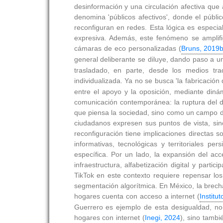
desinformación y una circulación afectiva que 
denomina 'públicos afectivos', donde el públ
reconfiguran en redes. Esta lógica es especia
expresiva. Además, este fenómeno se amplific
cámaras de eco personalizadas (
Bruns, 2019
general deliberante se diluye, dando paso a 
trasladado, en parte, desde los medios tra
individualizada. Ya no se busca 'la fabricación
entre el apoyo y la oposición, mediante din
comunicación contemporánea: la ruptura del diá
que piensa la sociedad, sino como un campo de
ciudadanos expresen sus puntos de vista, sin
reconfiguración tiene implicaciones directas s
informativas, tecnológicas y territoriales p
específica. Por un lado, la expansión del acc
infraestructura, alfabetización digital y parti
TikTok en este contexto requiere repensar los 
segmentación algorítmica. En México, la brecha 
hogares cuenta con acceso a internet (
Institu
Guerrero es ejemplo de esta desigualdad, n
hogares con internet (
Inegi, 2024
), sino tamb