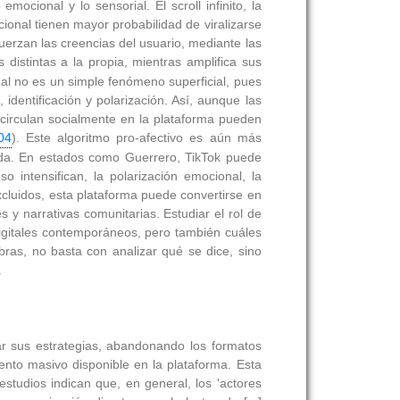
ocional y lo sensorial. El scroll infinito, la
cional tienen mayor probabilidad de viralizarse
uerzan las creencias del usuario, mediante las
 distintas a la propia, mientras amplifica sus
nal no es un simple fenómeno superficial, pues
 identificación y polarización. Así, aunque las
 circulan socialmente en la plataforma pueden
04
). Este algoritmo pro-afectivo es aún más
stada. En estados como Guerrero, TikTok puede
 intensifican, la polarización emocional, la
xcluidos, esta plataforma puede convertirse en
 y narrativas comunitarias. Estudiar el rol de
igitales contemporáneos, pero también cuáles
abras, no basta con analizar qué se dice, sino
.
rmar sus estrategias, abandonando los formatos
ento masivo disponible en la plataforma. Esta
tudios indican que, en general, los 'actores