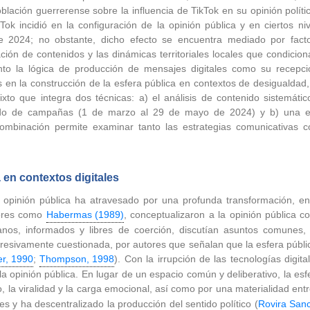
ación guerrerense sobre la influencia de TikTok en su opinión políti
Tok incidió en la configuración de la opinión pública y en ciertos niv
e 2024; no obstante, dicho efecto se encuentra mediado por factor
ción de contenidos y las dinámicas territoriales locales que condici
tanto la lógica de producción de mensajes digitales como su recepci
s en la construcción de la esfera pública en contextos de desigualdad, f
ixto que integra dos técnicas: a) el análisis de contenido sistemáti
iodo de campañas (1 de marzo al 29 de mayo de 2024) y b) una e
mbinación permite examinar tanto las estrategias comunicativas co
 en contextos digitales
 opinión pública ha atravesado por una profunda transformación, en
tores como
Habermas (1989)
, conceptualizaron a la opinión pública 
danos, informados y libres de coerción, discutían asuntos comunes,
ogresivamente cuestionada, por autores que señalan que la esfera públ
er, 1990
;
Thompson, 1998
). Con la irrupción de las tecnologías digita
 la opinión pública. En lugar de un espacio común y deliberativo, la es
o, la viralidad y la carga emocional, así como por una materialidad en
es y ha descentralizado la producción del sentido político (
Rovira San