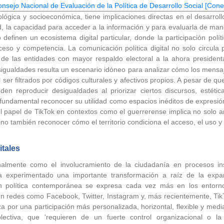
nsejo Nacional de Evaluación de la Política de Desarrollo Social [Cone
lógica y socioeconómica, tiene implicaciones directas en el desarrollo 
d, la capacidad para acceder a la información y para evaluarla de ma
 definen un ecosistema digital particular, donde la participación polít
so y competencia. La comunicación política digital no solo circula p
una de las entidades con mayor respaldo electoral a la ahora presid
gualdades resulta un escenario idóneo para analizar cómo los mensaje
 ser filtrados por códigos culturales y afectivos propios. A pesar de qu
n reproducir desigualdades al priorizar ciertos discursos, estéti
s fundamental reconocer su utilidad como espacios inéditos de expresió
l papel de TikTok en contextos como el guerrerense implica no solo a
o también reconocer cómo el territorio condiciona el acceso, el uso y e
itales
onalmente como el involucramiento de la ciudadanía en procesos inst
 ha experimentado una importante transformación a raíz de la expa
ión política contemporánea se expresa cada vez más en los entorn
s en redes como Facebook, Twitter, Instagram y, más recientemente, T
za por una participación más personalizada, horizontal, flexible y med
olectiva, que 'requieren de un fuerte control organizacional o la