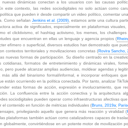
as nuevas dinámicas conectan a los usuarios con las causas polític
En este contexto, las redes sociodigitales no solo actúan como ca
política que pueden ir desde compartir un video político, comentar una
usa. Como señalan
Jenkins et al. (2009)
, estamos ante una cultura parti
tora activa de significados, especialmente en plataformas visuales
mo el clicktivismo, el hashtag activismo, los memes, los challenges 
tudes que encuentran en ellas un lenguaje y agencia propios (
Rhein
ácter efímero o superficial, diversos estudios han demostrado que pue
con contextos territoriales y movilizaciones concretas (
Rovira Sancho,
estas nuevas formas de participación. Su diseño centrado en la creativ
s cotidianas, formatos de entretenimiento y dinámicas virales, fom
o, pero puede alcanzar amplias audiencias, moldear agendas y legiti
a más allá del binarismo formal/informal, e incorporar enfoques que 
e están ocurriendo en la política conectada. Por tanto, analizar TikTok
ender estas formas de acción, expresión e involucramiento, que reco
ión. La confluencia entre la acción conectiva y la arquitectura al
redes sociodigitales pueden operar como infraestructuras afectivas qu
r el contenido en función de métricas individuales (
Bruns, 2019a
;
Paris
mensajes, privilegiando aquello que genera más reacción y viralidad (
las plataformas también actúan como catalizadores capaces de traslada
lan globalmente, convirtiéndose en un potente motor de movilización pol