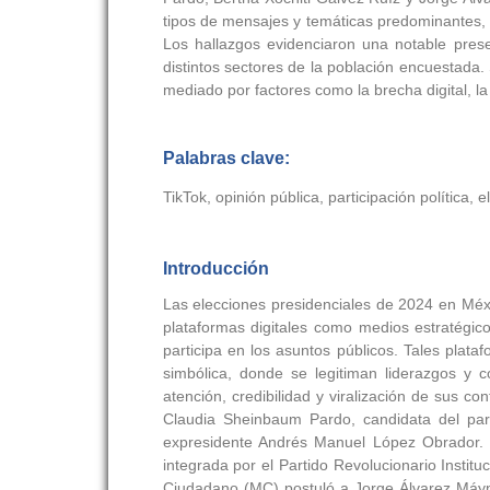
tipos de mensajes y temáticas predominantes, as
Los hallazgos evidenciaron una notable pres
distintos sectores de la población encuestada.
mediado por factores como la brecha digital, la
Palabras clave:
TikTok, opinión pública, participación política, 
Introducción
Las elecciones presidenciales de 2024 en Méxic
plataformas digitales como medios estratégic
participa en los asuntos públicos. Tales plat
simbólica, donde se legitiman liderazgos y c
atención, credibilidad y viralización de sus c
Claudia Sheinbaum Pardo, candidata del parti
expresidente Andrés Manuel López Obrador. Po
integrada por el Partido Revolucionario Instit
Ciudadano (MC) postuló a Jorge Álvarez Máyne