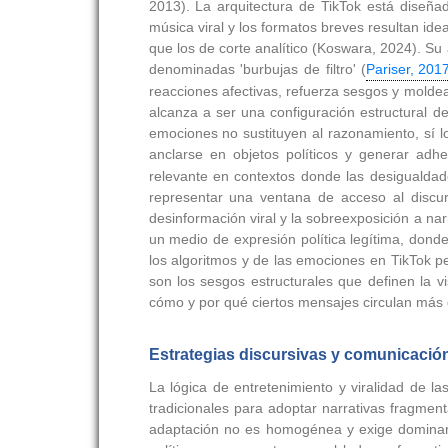
2013). La arquitectura de TikTok está diseñada
música viral y los formatos breves resultan ide
que los de corte analítico (Koswara, 2024). Su
denominadas 'burbujas de filtro' (
Pariser, 201
reacciones afectivas, refuerza sesgos y moldea
alcanza a ser una configuración estructural de 
emociones no sustituyen al razonamiento, sí l
anclarse en objetos políticos y generar ad
relevante en contextos donde las desigualdade
representar una ventana de acceso al discurs
desinformación viral y la sobreexposición a na
un medio de expresión política legítima, donde
los algoritmos y de las emociones en TikTok 
son los sesgos estructurales que definen la vi
cómo y por qué ciertos mensajes circulan más q
Estrategias discursivas y comunicación
La lógica de entretenimiento y viralidad de la
tradicionales para adoptar narrativas fragmen
adaptación no es homogénea y exige dominar l