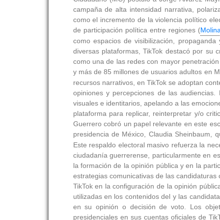
campaña de alta intensidad narrativa, polari
como el incremento de la violencia político el
de participación política entre regiones (
Molin
como espacios de visibilización, propaganda y
diversas plataformas, TikTok destacó por su 
como una de las redes con mayor penetración 
y más de 85 millones de usuarios adultos en M
recursos narrativos, en TikTok se adoptan conte
opiniones y percepciones de las audiencias. 
visuales e identitarios, apelando a las emocio
plataforma para replicar, reinterpretar y/o cr
Guerrero cobró un papel relevante en este esc
presidencia de México, Claudia Sheinbaum, que 
Este respaldo electoral masivo refuerza la nec
ciudadanía guerrerense, particularmente en es
la formación de la opinión pública y en la part
estrategias comunicativas de las candidaturas
TikTok en la configuración de la opinión públic
utilizadas en los contenidos del y las candida
en su opinión o decisión de voto. Los objeti
presidenciales en sus cuentas oficiales de Ti