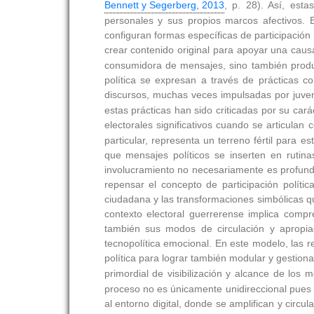
Bennett y Segerberg, 2013
, p. 28). Así, est
personales y sus propios marcos afectivos. 
configuran formas específicas de participación 
crear contenido original para apoyar una ca
consumidora de mensajes, sino también produc
política se expresan a través de prácticas co
discursos, muchas veces impulsadas por juven
estas prácticas han sido criticadas por su car
electorales significativos cuando se articulan 
particular, representa un terreno fértil para 
que mensajes políticos se inserten en rutina
involucramiento no necesariamente es profund
repensar el concepto de participación polític
ciudadana y las transformaciones simbólicas qu
contexto electoral guerrerense implica compr
también sus modos de circulación y apropiac
tecnopolítica emocional. En este modelo, las 
política para lograr también modular y gestiona
primordial de visibilización y alcance de los 
proceso no es únicamente unidireccional pues 
al entorno digital, donde se amplifican y circu