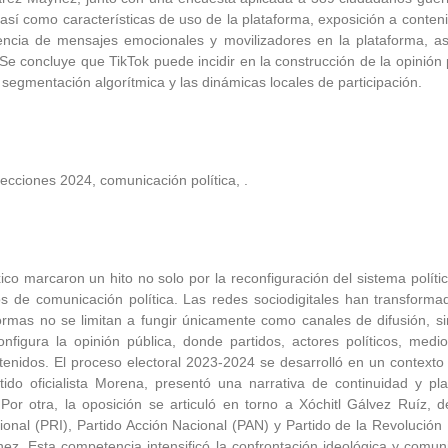
í como características de uso de la plataforma, exposición a contenido
encia de mensajes emocionales y movilizadores en la plataforma, as
 Se concluye que TikTok puede incidir en la construcción de la opinión 
 segmentación algorítmica y las dinámicas locales de participación.
elecciones 2024, comunicación política, .
o marcaron un hito no solo por la reconfiguración del sistema políti
os de comunicación política. Las redes sociodigitales han transforma
aformas no se limitan a fungir únicamente como canales de difusión, s
onfigura la opinión pública, donde partidos, actores políticos, me
ontenidos. El proceso electoral 2023-2024 se desarrolló en un contexto 
do oficialista Morena, presentó una narrativa de continuidad y pla
r otra, la oposición se articuló en torno a Xóchitl Gálvez Ruíz, 
ucional (PRI), Partido Acción Nacional (PAN) y Partido de la Revoluc
z. Esta competencia intensificó la confrontación ideológica y comuni