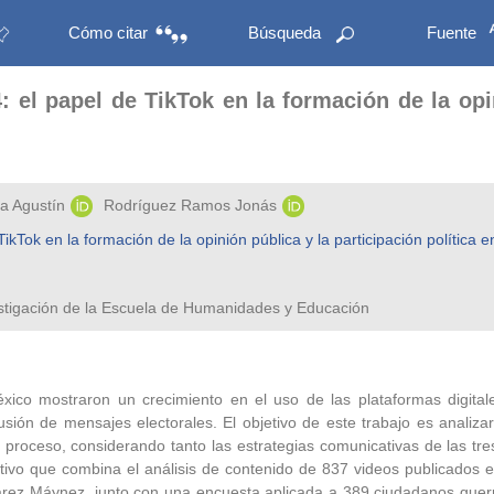
Cómo citar
Búsqueda
Fuente
: el papel de TikTok en la formación de la opi
a Agustín
Rodríguez Ramos Jonás
ikTok en la formación de la opinión pública y la participación política 
estigación de la Escuela de Humanidades y Educación
xico mostraron un crecimiento en el uso de las plataformas digitale
ión de mensajes electorales. El objetivo de este trabajo es analizar
e proceso, considerando tanto las estrategias comunicativas de las t
tivo que combina el análisis de contenido de 837 videos publicados e
arez Máynez, junto con una encuesta aplicada a 389 ciudadanos guerre