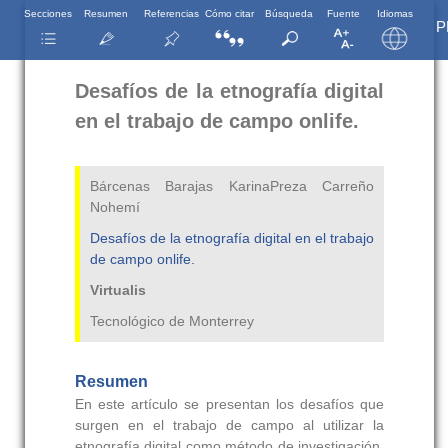
Secciones
Resumen
Referencias
Cómo citar
Búsqueda
Fuente
Idiomas
P
Desafíos de la etnografía digital
en el trabajo de campo onlife.
Bárcenas Barajas KarinaPreza Carreño
Nohemí
Desafíos de la etnografía digital en el trabajo
de campo onlife.
Virtualis
Tecnológico de Monterrey
Resumen
En este artículo se presentan los desafíos que
surgen en el trabajo de campo al utilizar la
etnografía digital como método de investigación.