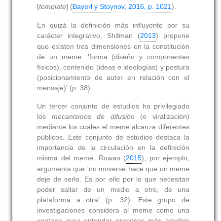
[
template
] (
Bayerl y Stoynov, 2016, p. 1021
).
En quizá la definición más influyente por su
carácter integrativo, Shifman (
2013
) propone
que existen tres dimensiones en la constitución
de un meme: 'forma (diseño y componentes
físicos), contenido (ideas e ideologías) y postura
(posicionamiento de autor en relación con el
mensaje)' (p. 38).
Un tercer conjunto de estudios ha privilegiado
los
mecanismos de difusión
(o viralización)
mediante los cuales el meme alcanza diferentes
públicos. Este conjunto de estudios destaca la
importancia de la circulación en la definición
misma del meme. Rowan (
2015
), por ejemplo,
argumenta que 'no moverse hace que un meme
deje de serlo. Es por ello por lo que necesitan
poder saltar de un medio a otro, de una
plataforma a otra' (p. 32). Este grupo de
investigaciones considera al meme como una
ventana para entender procesos más amplios