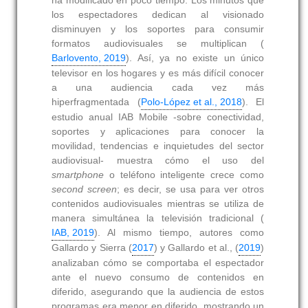
ha modificado en poco tiempo. Los minutos que
los espectadores dedican al visionado
disminuyen y los soportes para consumir
formatos audiovisuales se multiplican (
Barlovento, 2019
). Así, ya no existe un único
televisor en los hogares y es más difícil conocer
a una audiencia cada vez más
hiperfragmentada (
Polo-López et al., 2018
). El
estudio anual IAB Mobile -sobre conectividad,
soportes y aplicaciones para conocer la
movilidad, tendencias e inquietudes del sector
audiovisual- muestra cómo el uso del
smartphone
o teléfono inteligente crece como
second screen
; es decir, se usa para ver otros
contenidos audiovisuales mientras se utiliza de
manera simultánea la televisión tradicional (
IAB, 2019
). Al mismo tiempo, autores como
Gallardo y Sierra (
2017
) y Gallardo et al., (
2019
)
analizaban cómo se comportaba el espectador
ante el nuevo consumo de contenidos en
diferido, asegurando que la audiencia de estos
programas era menor en diferido, mostrando un