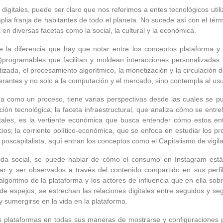
igitales, puede ser claro que nos referimos a entes tecnológicos util
a franja de habitantes de todo el planeta. No sucede así con el térm
en diversas facetas como la social, la cultural y la económica.
e la diferencia que hay que notar entre los conceptos plataforma y 
e-)programables que facilitan y moldean interacciones personalizadas
tizada, el procesamiento algorítmico, la monetización y la circulación 
rantes y no solo a la computación y el mercado, sino contempla al usuar
dida como un proceso, tiene varias perspectivas desde las cuales se
ón tecnológica; la faceta infraestructural, que analiza cómo se entr
itales, es la vertiente económica que busca entender cómo estos en
ios; la corriente político-económica, que se enfoca en estudiar los 
oscapitalista, aquí entran los conceptos como el Capitalismo de vigila
vida social, se puede hablar de cómo el consumo en Instagram está 
ar y ser observados a través del contenido compartido en sus perfi
goritmo de la plataforma y los actores de influencia que en ella sobr
de espejos, se estrechan las relaciones digitales entre seguidos y seg
 sumergirse en la vida en la plataforma.
as plataformas en todas sus maneras de mostrarse y configuraciones p