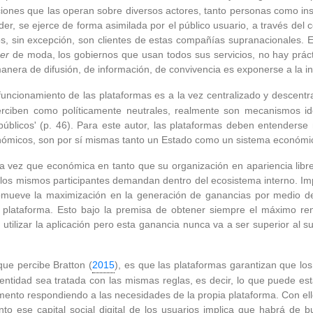
iones que las operan sobre diversos actores, tanto personas como ins
r, se ejerce de forma asimilada por el público usuario, a través del co
s, sin excepción, son clientes de estas compañías supranacionales. E
cer
de moda, los gobiernos que usan todos sus servicios, no hay prá
nera de difusión, de información, de convivencia es exponerse a la inv
funcionamiento de las plataformas es a la vez centralizado y descent
erciben como políticamente neutrales, realmente son mecanismos id
 públicos' (p. 46). Para este autor, las plataformas deben entenders
nómicos, son por sí mismas tanto un Estado como un sistema económi
a vez que económica en tanto que su organización en apariencia libr
 los mismos participantes demandan dentro del ecosistema interno. 
romueve la maximización en la generación de ganancias por medio 
 plataforma. Esto bajo la premisa de obtener siempre el máximo re
utilizar la aplicación pero esta ganancia nunca va a ser superior al s
 que percibe Bratton (
2015
), es que las plataformas garantizan que l
entidad sea tratada con las mismas reglas, es decir, lo que puede est
nto respondiendo a las necesidades de la propia plataforma. Con ello 
o ese capital social digital de los usuarios implica que habrá de b