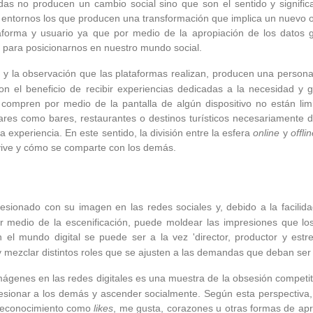
das no producen un cambio social sino que son el sentido y signific
s entornos los que producen una transformación que implica un nuevo o
ataforma y usuario ya que por medio de la apropiación de los datos
 para posicionarnos en nuestro mundo social.
o y la observación que las plataformas realizan, producen una persona
con el beneficio de recibir experiencias dedicadas a la necesidad y
ompren por medio de la pantalla de algún dispositivo no están lim
gares como bares, restaurantes o destinos turísticos necesariamente
 experiencia. En este sentido, la división entre la esfera
online
y
offli
e vive y cómo se comparte con los demás.
sesionado con su imagen en las redes sociales y, debido a la facilid
por medio de la escenificación, puede moldear las impresiones que lo
el mundo digital se puede ser a la vez 'director, productor y estrel
y mezclar distintos roles que se ajusten a las demandas que deban ser 
imágenes en las redes digitales es una muestra de la obsesión competit
presionar a los demás y ascender socialmente. Según esta perspectiva,
 reconocimiento como
likes
, me gusta, corazones u otras formas de apro