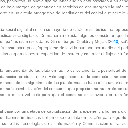
rios, posibilitan un nuevo tipo de labor que no está asociada a su d
 de bajo margen de ganancias en servicios de alto margen y lo más imp
erte en un círculo autogestivo de rendimiento del capital que permite 
ia social digital al ser en su mayoría de carácter simbólico, no repre
cticas sociodigitales. De manera inexacta, algunos consideran que la 
ompañías usan esos datos. Sin embargo, Couldry y Mejias (
2019
) señ
stía hasta hace poco, 'apropiarse de la vida humana por medio del p
a las corporaciones la capacidad de extraer y controlar el flujo de inf
'lo fundamental de las plataformas no es solamente la posibilidad de 
e cada acción produce' (p. 5). Este seguimiento de la conducta tiene c
 medio de los algoritmos de las plataformas se hace a los usuarios p
e una 'desimbolización del consumo' que propicia una autorreferencial
amente en un vehículo para que el consumo se convierta en una 'ca
ual pasa por una etapa de capitalización de la experiencia humana digi
 condiciones intrínsecas del proceso de plataformización para lograr
sí como las Tecnologías de la Información y Comunicación en la v