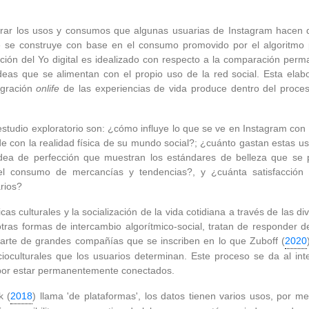
xplorar los usos y consumos que algunas usuarias de Instagram hace
e se construye con base en el consumo promovido por el algoritmo 
cción del Yo digital es idealizado con respecto a la comparación per
eas que se alimentan con el propio uso de la red social. Esta elabo
tegración
onlife
de las experiencias de vida produce dentro del proceso
tudio exploratorio son: ¿cómo influye lo que se ve en Instagram con 
 con la realidad física de su mundo social?; ¿cuánto gastan estas u
 idea de perfección que muestran los estándares de belleza que s
el consumo de mercancías y tendencias?, y ¿cuánta satisfacción
rios?
cas culturales y la socialización de la vida cotidiana a través de las d
otras formas de intercambio algorítmico-social, tratan de responder d
 parte de grandes compañías que se inscriben en lo que Zuboff (
2020
oculturales que los usuarios determinan. Este proceso se da al in
 por estar permanentemente conectados.
k (
2018
) llama 'de plataformas', los datos tienen varios usos, por m