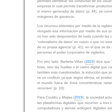
permiten identificar las conductas de los usua
empresa lo cual permite transformar productos
sí mismo generador de datos' (p. 44), se convi
márgenes de ganancia.
Los recursos obtenidos por medio de la vigilanc
otorgado esa información por medio de sus prá
no han sido desposeídos de nada cuando las c
'colonialismo de datos' es nuevo o que no exi
de su propia agencia' (p. 41), en el que se da 
personas el poder corporativo de vigilarlos.
Por otro lado, Barbeta-Viñas (
2023
) dice que 
línea, sino las huellas o el rastro digital qu
también más cuestionadas, la inducción que por
ve un conflicto ya que según afirma, se produc
el mundo fuera de línea convirtiéndose net
recursivo' (p. 10).
Para Couldry y Mejias (
2019
), la sociedad act
las plataformas digitales que recurren a tres
computadoras y demás artilugios digitales a