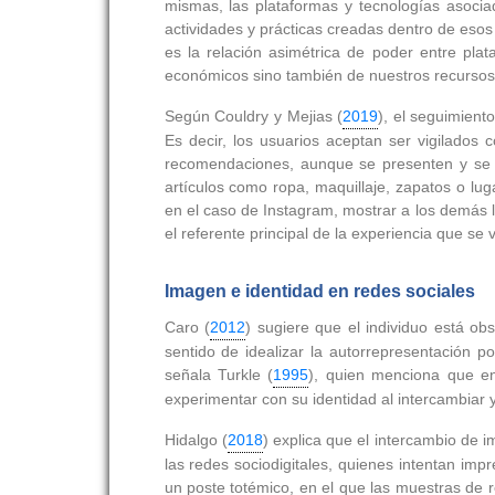
mismas, las plataformas y tecnologías asocia
actividades y prácticas creadas dentro de eso
es la relación asimétrica de poder entre pl
económicos sino también de nuestros recursos
Según Couldry y Mejias (
2019
), el seguimient
Es decir, los usuarios aceptan ser vigilados 
recomendaciones, aunque se presenten y se c
artículos como ropa, maquillaje, zapatos o lu
en el caso de Instagram, mostrar a los demás la
el referente principal de la experiencia que s
Imagen e identidad en redes sociales
Caro (
2012
) sugiere que el individuo está ob
sentido de idealizar la autorrepresentación 
señala Turkle (
1995
), quien menciona que en 
experimentar con su identidad al intercambiar 
Hidalgo (
2018
) explica que el intercambio de 
las redes sociodigitales, quienes intentan im
un poste totémico, en el que las muestras de