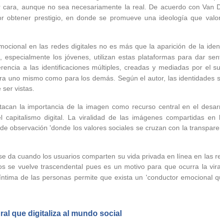
r cara, aunque no sea necesariamente la real. De acuerdo con Van D
or obtener prestigio, en donde se promueve una ideología que valora
emocional en las redes digitales no es más que la aparición de la iden
s, especialmente los jóvenes, utilizan estas plataformas para dar se
erencia a las identificaciones múltiples, creadas y mediadas por el s
para uno mismo como para los demás. Según el autor, las identidades 
 ser vistas.
tacan la importancia de la imagen como recurso central en el desarro
capitalismo digital. La viralidad de las imágenes compartidas en la
de observación 'donde los valores sociales se cruzan con la transpar
e da cuando los usuarios comparten su vida privada en línea en las r
os se vuelve trascendental pues es un motivo para que ocurra la vir
íntima de las personas permite que exista un 'conductor emocional q
ral que digitaliza al mundo social