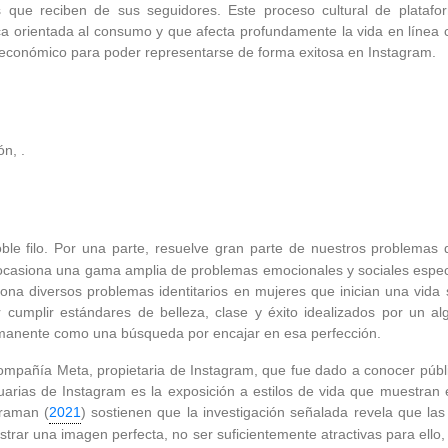
 que reciben de sus seguidores. Este proceso cultural de platafor
a orientada al consumo y que afecta profundamente la vida en línea 
 económico para poder representarse de forma exitosa en Instagram.
n, .
e filo. Por una parte, resuelve gran parte de nuestros problemas d
e, ocasiona una gama amplia de problemas emocionales y sociales espec
iona diversos problemas identitarios en mujeres que inician una vida 
r cumplir estándares de belleza, clase y éxito idealizados por un 
manente como una búsqueda por encajar en esa perfección.
 compañía Meta, propietaria de Instagram, que fue dado a conocer pú
uarias de Instagram es la exposición a estilos de vida que muestran 
araman (
2021
) sostienen que la investigación señalada revela que la
ar una imagen perfecta, no ser suficientemente atractivas para ello, n