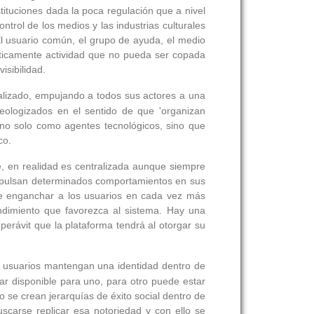
tituciones dada la poca regulación que a nivel
ntrol de los medios y las industrias culturales
l usuario común, el grupo de ayuda, el medio
cticamente actividad que no pueda ser copada
isibilidad.
ralizado, empujando a todos sus actores a una
eologizados en el sentido de que 'organizan
e no solo como agentes tecnológicos, sino que
co.
e, en realidad es centralizada aunque siempre
Impulsan determinados comportamientos en sus
de enganchar a los usuarios en cada vez más
ndimiento que favorezca al sistema. Hay una
uperávit que la plataforma tendrá al otorgar su
os usuarios mantengan una identidad dentro de
ar disponible para uno, para otro puede estar
se crean jerarquías de éxito social dentro de
uscarse replicar esa notoriedad y con ello se