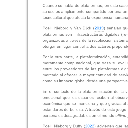
Cuando se habla de plataformas, en este caso d
su uso es ampliamente compartido por una ampli
tecnocultural que afecta la experiencia humana 
Poell, Nieborg y Van Dijck (
2019
) señalan qu
plataformas son 'infraestructuras digitales (r
organizadas a través de la recolección sistema
otorgar un lugar central a dos actores preponde
Por la otra parte, la plataformización, enten
meramente computacional, que traza su evoluci
entre los proveedores de las plataformas dig
mercado al ofrecer la mayor cantidad de servic
como su impacto global desde una perspectiva p
En el contexto de la plataformización de la 
emocional que los usuarios reciben al observ
económica que se menciona y que gracias al al
estándares de belleza. A través de este juego 
personales desagradables en el mundo
offline
y
Poell, Nieborg y Duffy (
2022
) advierten que l