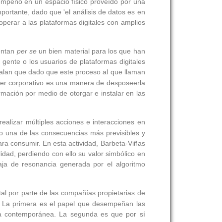
esempeño en un espacio físico proveído por una
ortante, dado que 'el análisis de datos es en
operar a las plataformas digitales con amplios
sentan
per se
un bien material para los que han
gente o los usuarios de plataformas digitales
alan que dado que este proceso al que llaman
oder corporativo es una manera de desposeerla
ormación por medio de otorgar e instalar en las
realizar múltiples acciones e interacciones en
omo una de las consecuencias más previsibles y
ara consumir. En esta actividad, Barbeta-Viñas
idad, perdiendo con ello su valor simbólico en
ja de resonancia generada por el algoritmo
tal por parte de las compañías propietarias de
lo. La primera es el papel que desempeñan las
ida contemporánea. La segunda es que por sí