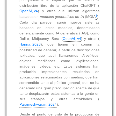
principalmente al impacto que ha tenido la
distribución libre de la aplicación ChatGPT (
OpenAI, v4
) y otras que utilizan algoritmos
1
basados en
modelos generativos de IA
(MGIA
).
Cada día parecen surgir nuevos sistemas
basados en estos modelos, denominados
genéricamente como
IA generativa
(IAG), como
Dall-e, Midjouney, Sora (
OpenAI, v4
) y otros (
Hanna, 2023
), que tienen en común la
posibilidad de generar, a partir de descripciones
textuales, que aquí llamaremos
directrices
,
objetos mediáticos como explicaciones,
imágenes, videos, etc. Estos sistemas han
producido impresionantes resultados en
aplicaciones relacionadas con medios, que han
sorprendido tanto al público general, que se ha
generado una gran preocupación acerca de qué
tanto desplazarán estos sistemas a la gente en
sus trabajos y otras actividades (
Parameshwaran, 2024
).
Desde el punto de vista de la producción de