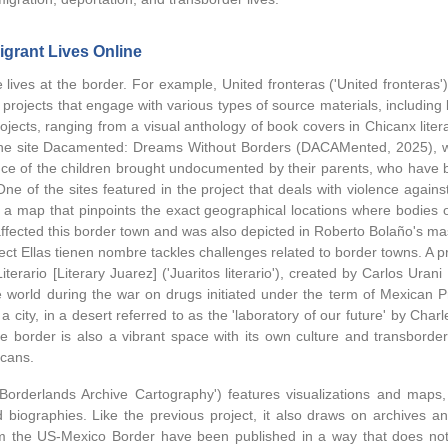
igrant Lives Online
the lives at the border. For example, United fronteras ('United frontera
projects that engage with various types of source materials, including lit
ojects, ranging from a visual anthology of book covers in Chicanx liter
he site Dacamented: Dreams Without Borders (DACAMented, 2025), who
ence of the children brought undocumented by their parents, who have b
One of the sites featured in the project that deals with violence aga
lt a map that pinpoints the exact geographical locations where bodi
affected this border town and was also depicted in Roberto Bolaño's m
 Ellas tienen nombre tackles challenges related to border towns. A proje
iterario [Literary Juarez] ('Juaritos literario'), created by Carlos Uran
 world during the war on drugs initiated under the term of Mexican P
f a city, in a desert referred to as the 'laboratory of our future' by C
he border is also a vibrant space with its own culture and transborde
icans.
'Borderlands Archive Cartography') features visualizations and maps
biographies. Like the previous project, it also draws on archives an
 the US-Mexico Border have been published in a way that does not em