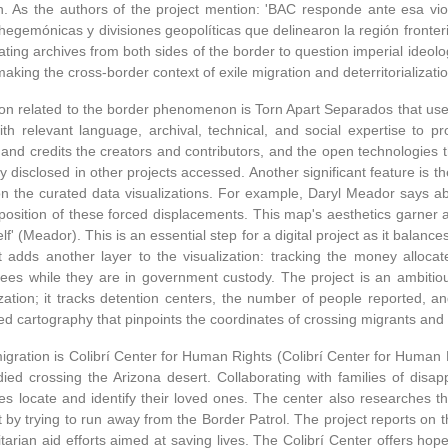
ion. As the authors of the project mention: 'BAC responde ante esa vi
 hegemónicas y divisiones geopolíticas que delinearon la región fronter
ating archives from both sides of the border to question imperial ideolo
aking the cross-border context of exile migration and deterritorialization
tion related to the border phenomenon is Torn Apart Separados that uses 
with relevant language, archival, technical, and social expertise to
and credits the creators and contributors, and the open technologies t
irely disclosed in other projects accessed. Another significant feature is t
t on the curated data visualizations. For example, Daryl Meador says abo
osition of these forced displacements. This map's aesthetics garner 
lf' (Meador). This is an essential step for a digital project as it balan
 adds another layer to the visualization: tracking the money alloca
nees while they are in government custody. The project is an ambitio
tion; it tracks detention centers, the number of people reported, and
red cartography that pinpoints the coordinates of crossing migrants and t
 migration is Colibrí Center for Human Rights (Colibrí Center for Human Ri
ed crossing the Arizona desert. Collaborating with families of disap
ives locate and identify their loved ones. The center also researches 
t by trying to run away from the Border Patrol. The project reports on t
arian aid efforts aimed at saving lives. The Colibrí Center offers hope