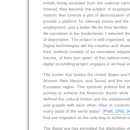
entails being excluded from the national narr
Instead, they become the subject of scapegoati
rhetoric that controls a plot of demonization of
provide a platform for silenced voices and the
employment, and a better life for their famili
life narratives in the borderlands. I selected t
of deportation. The project is well-organized, u
Digital technologies aid the creation and dissem
their 'method consists of an innovative adaptat
trauma, of lives torn apart, of the callous eve
digital storytelling project engages in archival 
The border that divides the United States and
Arizona, New Mexico, and Texas) and the nort
European region. This symbolic political line
journey to achieve the American dream while ru
defined this cultural friction and the unbalance
and grapple with each other, often in contexts 
many parts of the world today" (
Pratt, 1992, 3
that see migration as the only way to achieve so
The digital era has permitted the digitization