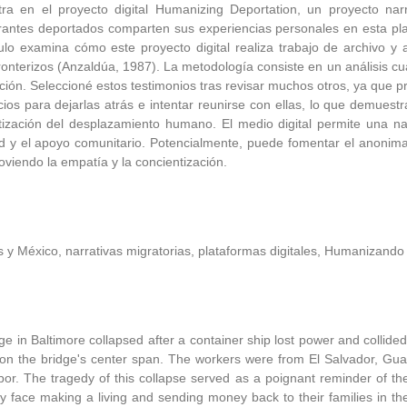
tra en el proyecto digital Humanizing Deportation, un proyecto nar
antes deportados comparten sus experiencias personales en esta pla
culo examina cómo este proyecto digital realiza trabajo de archivo y 
ronterizos (Anzaldúa, 1987). La metodología consiste en un análisis cu
ión. Seleccioné estos testimonios tras revisar muchos otros, ya que p
ios para dejarlas atrás e intentar reunirse con ellas, lo que demuestr
litización del desplazamiento humano. El medio digital permite una na
ad y el apoyo comunitario. Potencialmente, puede fomentar el anonima
oviendo la empatía y la concientización.
 y México, narrativas migratorias, plataformas digitales, Humanizando 
 in Baltimore collapsed after a container ship lost power and collided 
es on the bridge's center span. The workers were from El Salvador, Gu
abor. The tragedy of this collapse served as a poignant reminder of th
y face making a living and sending money back to their families in the