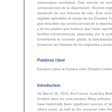
estereotipos xenófobos. Este artículo se cen
consecuencias de la deportación. Muchos migr
desarrollo de sus historias de vida. Este artí
digitales aplicables al campo de los Estudios F
que describen las consecuencias de la deportac
y de los padres que tuvieron que hacer sacrific
familias transfronterizas separadas por la po
fomentando la conexión global, la interactivid
preservar las historias de los migrantes y prom
Palabras clave
Estudios sobre la frontera entre Estados Unidos
Introduction
On March 26, 2024, the Francis Scott Key Bridge
incident were six crew workers filling pothol
have historically been significant sources of l
others avoid, as well as the immense risks the