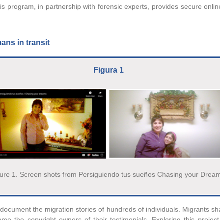
 program, in partnership with forensic experts, provides secure onlin
ns in transit
Figura 1
ure 1. Screen shots from Persiguiendo tus sueños Chasing your Drea
ocument the migration stories of hundreds of individuals. Migrants sha
e the copyright owners of their testimonials. Exploring this projec