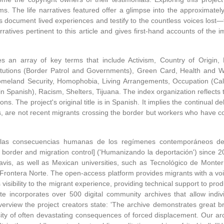
rms. The life narratives featured offer a glimpse into the approximate
 document lived experiences and testify to the countless voices los
rratives pertinent to this article and gives first-hand accounts of th
s an array of key terms that include Activism, Country of Origin, 
tutions (Border Patrol and Governments), Green Card, Health and Wel
omeland Security, Homophobia, Living Arrangements, Occupation (Call
Spanish), Racism, Shelters, Tijuana. The index organization reflects t
ions. The project's original title is in Spanish. It implies the continual
es, are not recent migrants crossing the border but workers who have 
f 'las consecuencias humanas de los regímenes contemporáneos de c
rder and migration control] ('Humanizando la deportación') since 201
 Davis, as well as Mexican universities, such as Tecnológico de Monte
rontera Norte. The open-access platform provides migrants with a voic
ers visibility to the migrant experience, providing technical support to pr
e incorporates over 500 digital community archives that allow indiv
r overview the project creators state: 'The archive demonstrates great b
rsity of often devastating consequences of forced displacement. Our ar