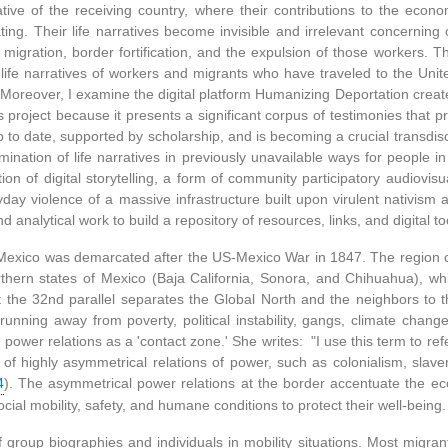
ative of the receiving country, where their contributions to the eco
ng. Their life narratives become invisible and irrelevant concerning 
 migration, border fortification, and the expulsion of those workers. Th
 life narratives of workers and migrants who have traveled to the Unit
es. Moreover, I examine the digital platform Humanizing Deportation cre
his project because it presents a significant corpus of testimonies that
p to date, supported by scholarship, and is becoming a crucial transdisc
ination of life narratives in previously unavailable ways for people in 
ion of digital storytelling, a form of community participatory audiovisu
ryday violence of a massive infrastructure built upon virulent nativism
and analytical work to build a repository of resources, links, and digital 
 Mexico was demarcated after the US-Mexico War in 1847. The region c
hern states of Mexico (Baja California, Sonora, and Chihuahua), whic
 at the 32nd parallel separates the Global North and the neighbors t
nning away from poverty, political instability, gangs, climate chang
d power relations as a 'contact zone.' She writes: "I use this term to re
of highly asymmetrical relations of power, such as colonialism, slaver
4
). The asymmetrical power relations at the border accentuate the eco
cial mobility, safety, and humane conditions to protect their well-being.
 of group biographies and individuals in mobility situations. Most mig