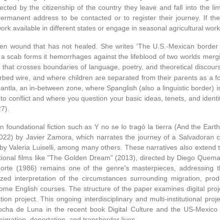
ected by the citizenship of the country they leave and fall into the lim
rmanent address to be contacted or to register their journey. If the
rk available in different states or engage in seasonal agricultural work
pen wound that has not healed. She writes 'The U.S.-Mexican border
e a scab forms it hemorrhages against the lifeblood of two worlds mergi
le that crosses boundaries of language, poetry, and theoretical discour
arbed wire, and where children are separated from their parents as a 
antla, an in-between zone, where Spanglish (also a linguistic border) i
to conflict and where you question your basic ideas, tenets, and identit
7).
 foundational fiction such as Y no se lo tragó la tierra (And the Ea
22) by Javier Zamora, which narrates the journey of a Salvadoran chi
) by Valeria Luiselli, among many others. These narratives also exte
ional films like "The Golden Dream" (2013), directed by Diego Quema
orte (1986) remains one of the genre's masterpieces, addressing th
ized interpretation of the circumstances surrounding migration, prod
some English courses. The structure of the paper examines digital proj
n project. This ongoing interdisciplinary and multi-institutional proj
cha de Luna in the recent book Digital Culture and the US-Mexico 
igration, deportation, and transborder lives.