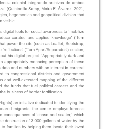
olencia colonial integrando archivos de ambos
iza' (Quintanilla &amp; Maira E. Álvarez, 2021,
gies, hegemonies and geopolitical division that
 visible.
digital tools for social awareness to 'mobilize
 produce curated and applied knowledge' ('Torn
hat power the site (such as Leaflet, Bootstrap,
he 'reflections' ('Torn Apart/Separados') section,
ut his digital project: 'Appropriately dark and
an appropriately menacing perception of these
ces data and numbers with an interest in carceral
ted to congressional districts and government
us and well-executed mapping of the different
 the funds that fuel political careers and the
he business of border fortification.
ghts).an initiative dedicated to identifying the
peared migrants, the center employs forensic
the consequences of 'chase and scatter,' which
he destruction of 3,000 gallons of water by the
 to families by helping them locate their loved