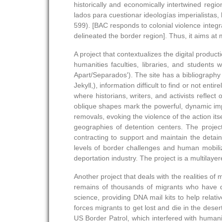
historically and economically intertwined reg
lados para cuestionar ideologías imperialistas,
599). [BAC responds to colonial violence integr
delineated the border region]. Thus, it aims at m
A project that contextualizes the digital produc
humanities faculties, libraries, and students 
Apart/Separados'). The site has a bibliography 
Jekyll,), information difficult to find or not ent
where historians, writers, and activists reflec
oblique shapes mark the powerful, dynamic imp
removals, evoking the violence of the action itse
geographies of detention centers. The project
contracting to support and maintain the detai
levels of border challenges and human mobiliza
deportation industry. The project is a multilaye
Another project that deals with the realities of
remains of thousands of migrants who have di
science, providing DNA mail kits to help relat
forces migrants to get lost and die in the deser
US Border Patrol, which interfered with humanit