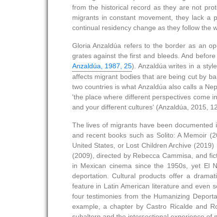
from the historical record as they are not prot
migrants in constant movement, they lack a pe
continual residency change as they follow the wo
Gloria Anzaldúa refers to the border as an o
grates against the first and bleeds. And befor
Anzaldúa, 1987, 25
). Anzaldúa writes in a sty
affects migrant bodies that are being cut by b
two countries is what Anzaldúa also calls a Nep
'the place where different perspectives come in
and your different cultures' (Anzaldúa, 2015, 12
The lives of migrants have been documented in
and recent books such as Solito: A Memoir (20
United States, or Lost Children Archive (2019
(2009), directed by Rebecca Cammisa, and fict
in Mexican cinema since the 1950s, yet El N
deportation. Cultural products offer a dramat
feature in Latin American literature and even 
four testimonies from the Humanizing Deportatio
example, a chapter by Castro Ricalde and Ro
subaltern and the intersectional experience of m