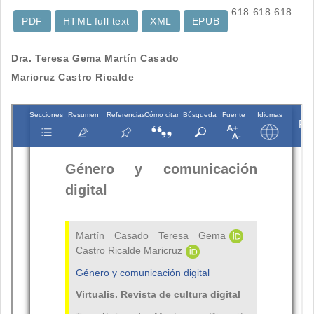
618
618
618
PDF
HTML full text
XML
EPUB
Contenido
Dra. Teresa Gema Martín Casado
Maricruz Castro Ricalde
principal
del
artículo