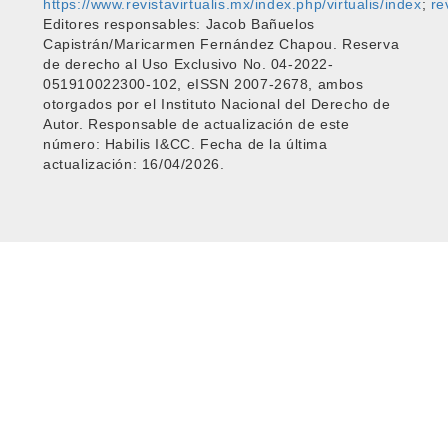
https://www.revistavirtualis.mx/index.php/virtualis/index
;
re
Editores responsables: Jacob Bañuelos
Capistrán/Maricarmen Fernández Chapou. Reserva
de derecho al Uso Exclusivo No. 04-2022-
051910022300-102, eISSN 2007-2678, ambos
otorgados por el Instituto Nacional del Derecho de
Autor. Responsable de actualización de este
número: Habilis I&CC. Fecha de la última
actualización: 16/04/2026.