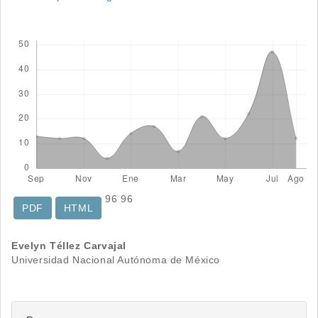
Descargas
96
96
PDF
HTML
Contenido
Evelyn Téllez Carvajal
Universidad Nacional Autónoma de México
principal
del