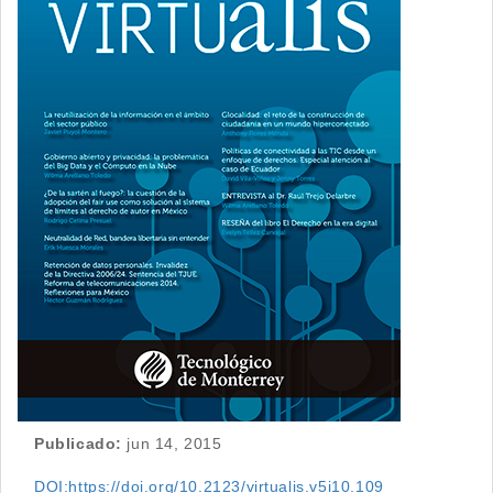
del
artículo
Publicado:
jun 14, 2015
DOI:https://doi.org/10.2123/virtualis.v5i10.109