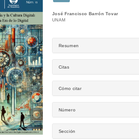
Contenido
José Francisco Barrón Tovar
UNAM
principal
del
artículo
Resumen
Citas
Detalles
Cómo citar
del
artículo
Número
Sección