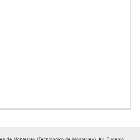
iores de Monterrey (Tecnológico de Monterrey), Av. Eugenio