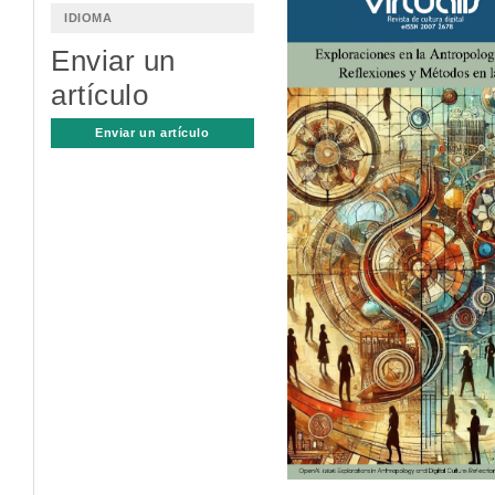
lateral
IDIOMA
del
Enviar un
artículo
artículo
Enviar un artículo