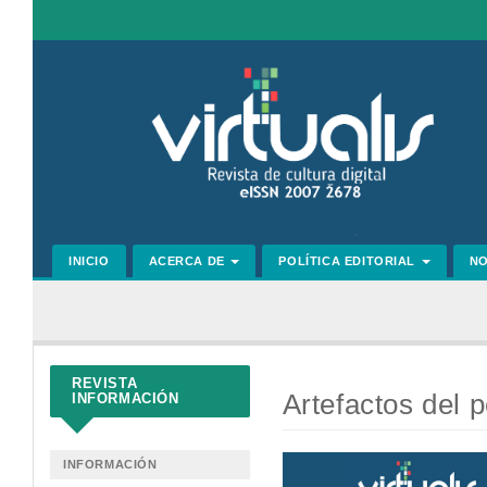
Navegación
principal
Contenido
principal
Barra
lateral
INICIO
ACERCA DE
POLÍTICA EDITORIAL
N
REVISTA
Artefactos del 
INFORMACIÓN
Barra
INFORMACIÓN