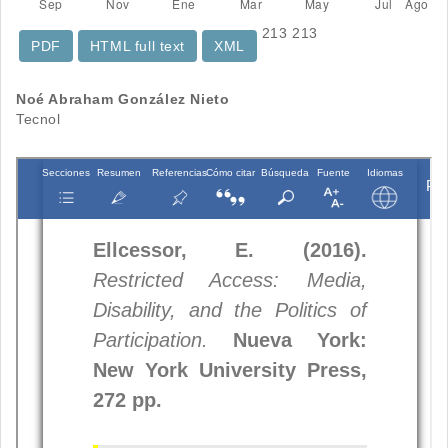
213
213
PDF
HTML full text
XML
Contenido
Noé Abraham González Nieto
Tecnol
principal
del
artículo