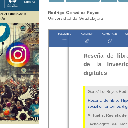
Contenido
Rodrigo González Reyes
Universidad de Guadalajara
principal
del
artículo