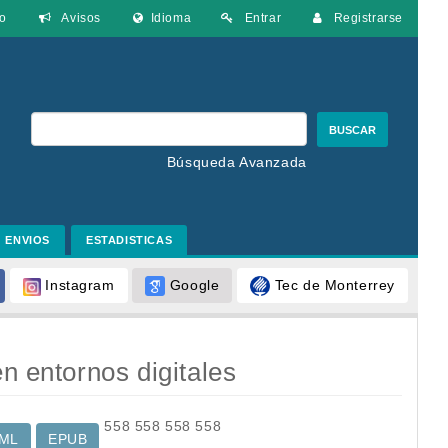
o
Avisos
Idioma
Entrar
Registrarse
BUSCAR
Búsqueda Avanzada
ENVIOS
ESTADISTICAS
Google
Tec de Monterrey
Instagram
en entornos digitales
558
558
558
558
ML
EPUB