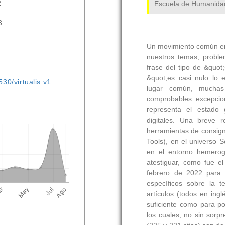
2
3
530/virtualis.v1