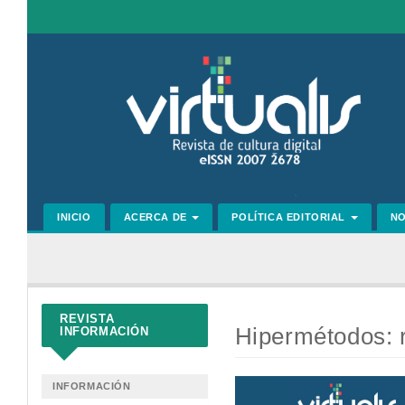
Navegación
principal
Contenido
principal
Barra
lateral
INICIO
ACERCA DE
POLÍTICA EDITORIAL
N
REVISTA
Hipermétodos: r
INFORMACIÓN
Barra
INFORMACIÓN