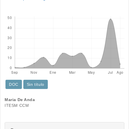
Descargas
DOC
Sin título
Contenido
Maria De Anda
ITESM CCM
principal
del