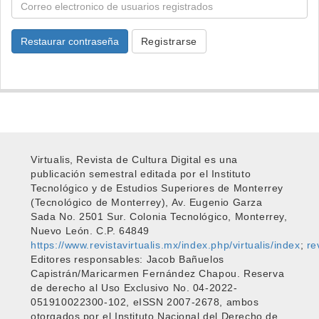
Restaurar contraseña
Registrarse
Virtualis, Revista de Cultura Digital es una
publicación semestral editada por el Instituto
Tecnológico y de Estudios Superiores de Monterrey
(Tecnológico de Monterrey), Av. Eugenio Garza
Sada No. 2501 Sur. Colonia Tecnológico, Monterrey,
Nuevo León. C.P. 64849
https://www.revistavirtualis.mx/index.php/virtualis/index
;
re
Editores responsables: Jacob Bañuelos
Capistrán/Maricarmen Fernández Chapou. Reserva
de derecho al Uso Exclusivo No. 04-2022-
051910022300-102, eISSN 2007-2678, ambos
otorgados por el Instituto Nacional del Derecho de