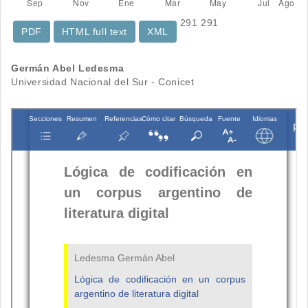
291
291
PDF
HTML full text
XML
Contenido
Germán Abel Ledesma
Universidad Nacional del Sur - Conicet
principal
del
artículo