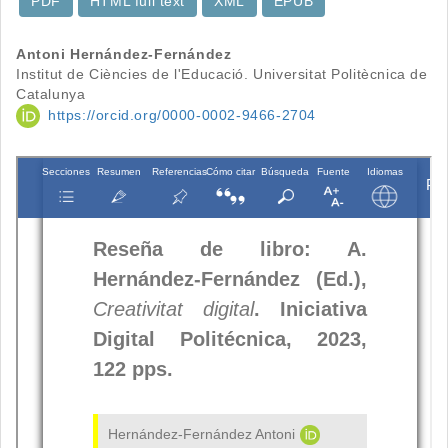
PDF
HTML full text
XML
EPUB
Contenido
Antoni Hernández-Fernández
Institut de Ciències de l'Educació. Universitat Politècnica de
principal
Catalunya
https://orcid.org/0000-0002-9466-2704
del
artículo