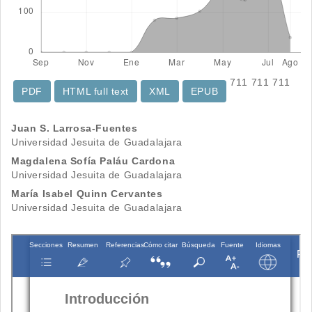
711
711
711
PDF
HTML full text
XML
EPUB
Contenido
Juan S. Larrosa-Fuentes
Universidad Jesuita de Guadalajara
principal
Magdalena Sofía Paláu Cardona
del
Universidad Jesuita de Guadalajara
María Isabel Quinn Cervantes
artículo
Universidad Jesuita de Guadalajara