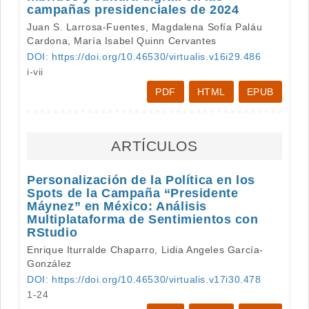
campañas presidenciales de 2024
Juan S. Larrosa-Fuentes, Magdalena Sofía Paláu
Cardona, María Isabel Quinn Cervantes
DOI: https://doi.org/10.46530/virtualis.v16i29.486
i-vii
PDF
HTML
EPUB
ARTÍCULOS
Personalización de la Política en los
Spots de la Campaña “Presidente
Máynez” en México: Análisis
Multiplataforma de Sentimientos con
RStudio
Enrique Iturralde Chaparro, Lidia Angeles García-
González
DOI: https://doi.org/10.46530/virtualis.v17i30.478
1-24