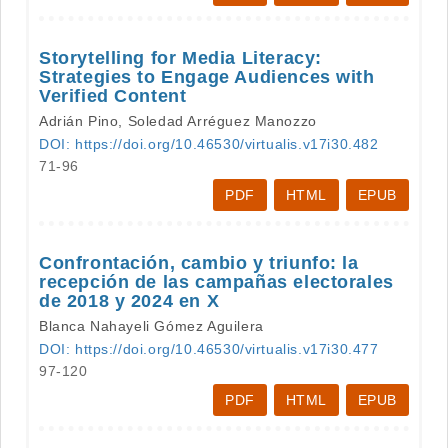
Storytelling for Media Literacy:
Strategies to Engage Audiences with
Verified Content
Adrián Pino, Soledad Arréguez Manozzo
DOI: https://doi.org/10.46530/virtualis.v17i30.482
71-96
PDF
HTML
EPUB
Confrontación, cambio y triunfo: la
recepción de las campañas electorales
de 2018 y 2024 en X
Blanca Nahayeli Gómez Aguilera
DOI: https://doi.org/10.46530/virtualis.v17i30.477
97-120
PDF
HTML
EPUB