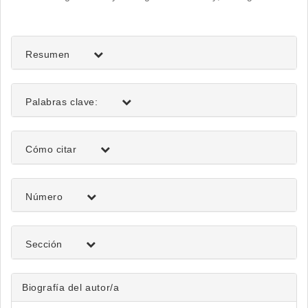
del
artículo
Resumen
Palabras clave:
Detalles
Cómo citar
del
artículo
Número
Sección
Biografía del autor/a