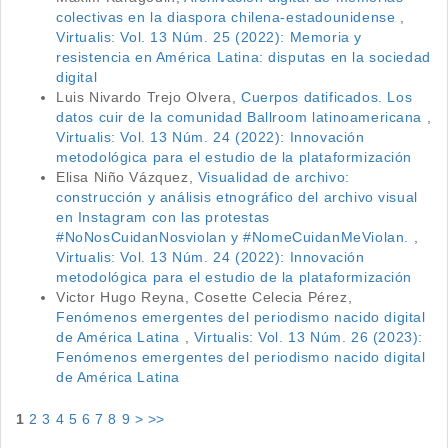
colectivas en la diaspora chilena-estadounidense
,
Virtualis: Vol. 13 Núm. 25 (2022): Memoria y
resistencia en América Latina: disputas en la sociedad
digital
Luis Nivardo Trejo Olvera,
Cuerpos datificados. Los
datos cuir de la comunidad Ballroom latinoamericana
,
Virtualis: Vol. 13 Núm. 24 (2022): Innovación
metodológica para el estudio de la plataformización
Elisa Niño Vázquez,
Visualidad de archivo:
construcción y análisis etnográfico del archivo visual
en Instagram con las protestas
#NoNosCuidanNosviolan y #NomeCuidanMeViolan.
,
Virtualis: Vol. 13 Núm. 24 (2022): Innovación
metodológica para el estudio de la plataformización
Victor Hugo Reyna, Cosette Celecia Pérez,
Fenómenos emergentes del periodismo nacido digital
de América Latina
,
Virtualis: Vol. 13 Núm. 26 (2023):
Fenómenos emergentes del periodismo nacido digital
de América Latina
1
2
3
4
5
6
7
8
9
>
>>