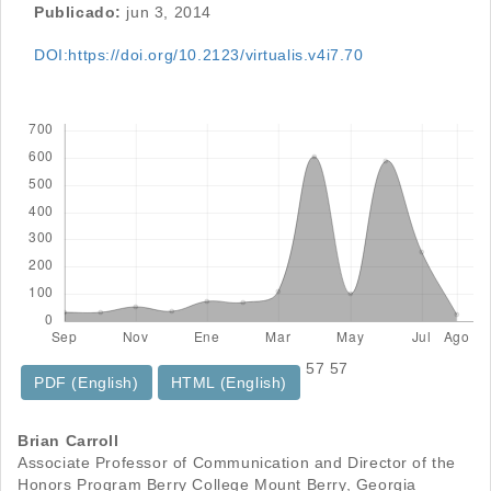
Publicado:
jun 3, 2014
DOI:https://doi.org/10.2123/virtualis.v4i7.70
Descargas
57
57
PDF (English)
HTML (English)
Contenido
Brian Carroll
Associate Professor of Communication and Director of the
principal
Honors Program Berry College Mount Berry, Georgia