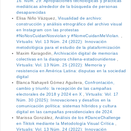
16. Núm. 29: Apropiaciones tecnológicas y prácticas
mediáticas alrededor de la búsqueda de personas
desaparecidas
Elisa Niño Vázquez,
Visualidad de archivo:
construcción y análisis etnográfico del archivo visual
en Instagram con las protestas
#NoNosCuidanNosviolan y #NomeCuidanMeViolan.
,
Virtualis: Vol. 13 Núm. 24 (2022): Innovación
metodológica para el estudio de la plataformización
Maxim Karagodin,
Archivación digital de memorias
colectivas en la diaspora chilena-estadounidense
,
Virtualis: Vol. 13 Núm. 25 (2022): Memoria y
resistencia en América Latina: disputas en la sociedad
digital
Blanca Nahayeli Gómez Aguilera,
Confrontación,
cambio y triunfo: la recepción de las campañas
electorales de 2018 y 2024 en X
,
Virtualis: Vol. 17
Núm. 30 (2025): Innovaciones y desafíos en la
comunicación política: sistemas híbridos y cultura
digital en las campañas presidenciales de 2024.
Marissa González,
Análisis de los #DanceChallenge
en Tiktok mediante la Metodología Visual Crítica
,
Virtualis: Vol. 13 Núm. 24 (2022): Innovación