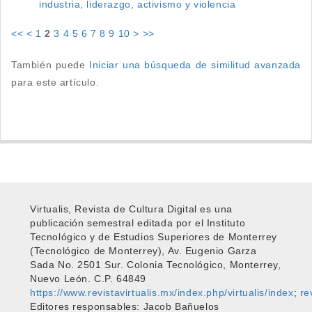
industria, liderazgo, activismo y violencia
<<
<
1
2
3
4
5
6
7
8
9
10
>
>>
También puede
Iniciar una búsqueda de similitud avanzada
para este artículo.
Virtualis, Revista de Cultura Digital es una
publicación semestral editada por el Instituto
Tecnológico y de Estudios Superiores de Monterrey
(Tecnológico de Monterrey), Av. Eugenio Garza
Sada No. 2501 Sur. Colonia Tecnológico, Monterrey,
Nuevo León. C.P. 64849
https://www.revistavirtualis.mx/index.php/virtualis/index
;
re
Editores responsables: Jacob Bañuelos