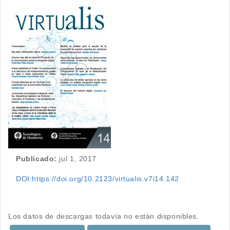
Barra
lateral
del
artículo
Publicado:
jul 1, 2017
DOI:https://doi.org/10.2123/virtualis.v7i14.142
Descargas
Los datos de descargas todavía no están disponibles.