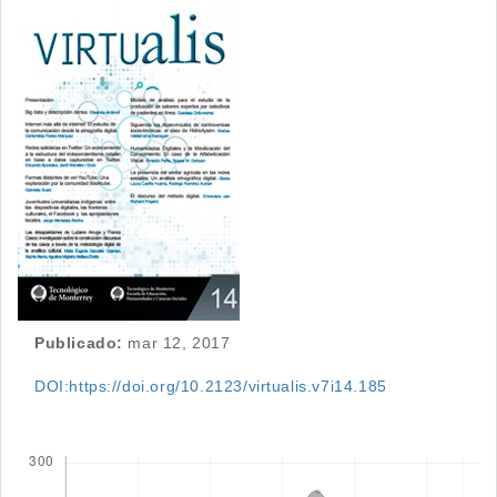
Barra
lateral
del
artículo
Publicado:
mar 12, 2017
DOI:https://doi.org/10.2123/virtualis.v7i14.185
Descargas