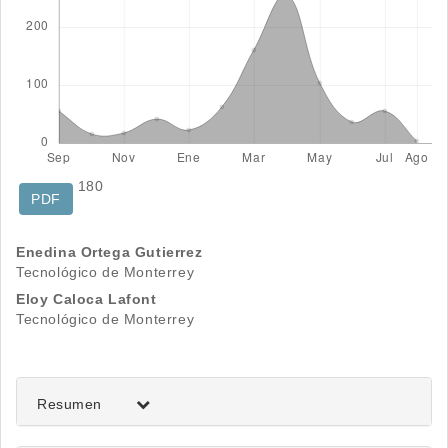
180
PDF
Contenido
Enedina Ortega Gutierrez
Tecnológico de Monterrey
principal
Eloy Caloca Lafont
del
Tecnológico de Monterrey
artículo
Resumen