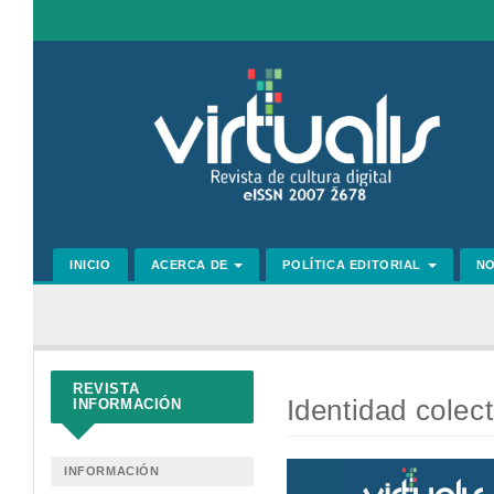
Navegación
principal
Contenido
principal
Barra
lateral
INICIO
ACERCA DE
POLÍTICA EDITORIAL
N
REVISTA
Identidad colec
INFORMACIÓN
Barra
INFORMACIÓN