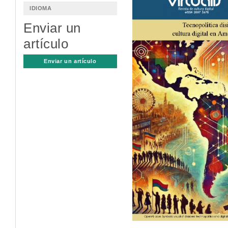
lateral
IDIOMA
del
Enviar un
artículo
artículo
Enviar un artículo