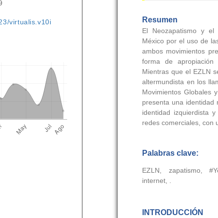
9
3/virtualis.v10i