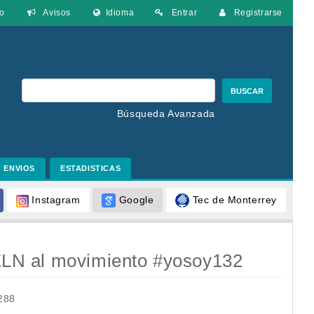
o
Avisos
Idioma
Entrar
Registrarse
BUSCAR
Búsqueda Avanzada
ENVIOS
ESTADISTICAS
Google
Tec de Monterrey
Instagram
 EZLN al movimiento #yosoy132
288