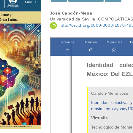
Contenido
Jose Candón-Mena
Universidad de Sevilla, COMPOLÃTICA
principal
http://orcid.org/0000-0003-1070-49
del
artículo