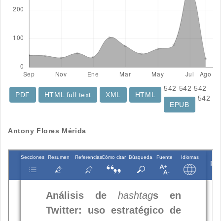
542
542
542
PDF
HTML full text
XML
HTML
542
EPUB
Contenido
Antony Flores Mérida
principal
del
artículo