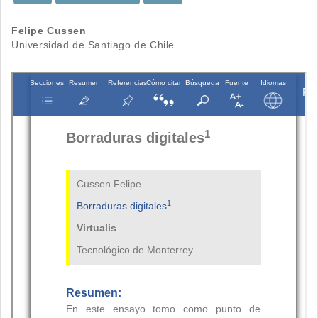
Contenido
Felipe Cussen
Universidad de Santiago de Chile
principal
del
artículo