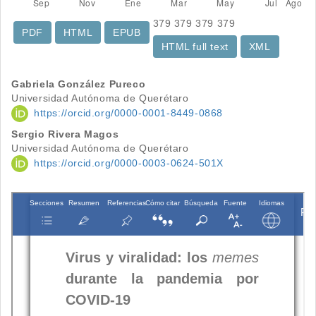
379
379
379
379
PDF
HTML
EPUB
HTML full text
XML
Contenido
Gabriela González Pureco
Universidad Autónoma de Querétaro
principal
https://orcid.org/0000-0001-8449-0868
del
Sergio Rivera Magos
Universidad Autónoma de Querétaro
artículo
https://orcid.org/0000-0003-0624-501X