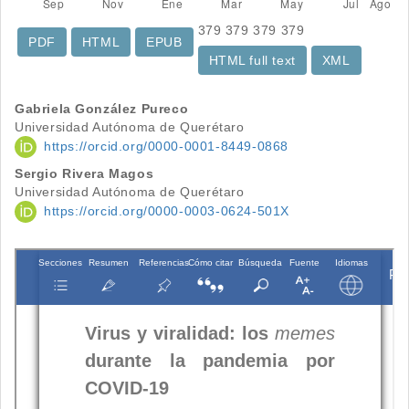
379
379
379
379
PDF
HTML
EPUB
HTML full text
XML
Contenido
Gabriela González Pureco
Universidad Autónoma de Querétaro
principal
https://orcid.org/0000-0001-8449-0868
del
Sergio Rivera Magos
Universidad Autónoma de Querétaro
artículo
https://orcid.org/0000-0003-0624-501X